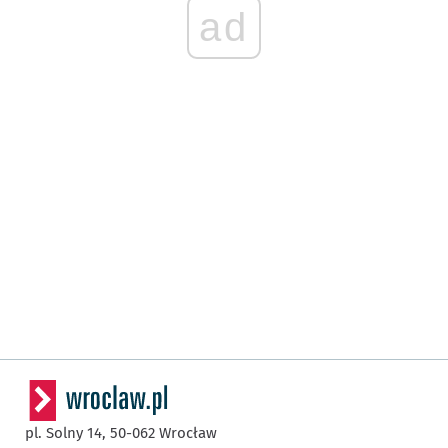
ad
pl. Solny 14,
50-062
Wrocław