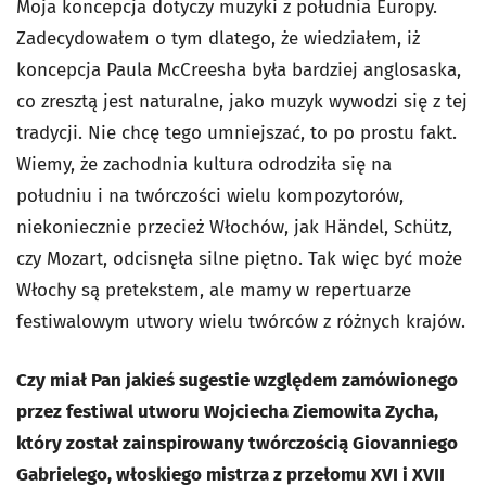
Moja koncepcja dotyczy muzyki z południa Europy.
Zadecydowałem o tym dlatego, że wiedziałem, iż
koncepcja Paula McCreesha była bardziej anglosaska,
co zresztą jest naturalne, jako muzyk wywodzi się z tej
tradycji. Nie chcę tego umniejszać, to po prostu fakt.
Wiemy, że zachodnia kultura odrodziła się na
południu i na twórczości wielu kompozytorów,
niekoniecznie przecież Włochów, jak Händel, Schütz,
czy Mozart, odcisnęła silne piętno. Tak więc być może
Włochy są pretekstem, ale mamy w repertuarze
festiwalowym utwory wielu twórców z różnych krajów.
Czy miał Pan jakieś sugestie względem zamówionego
przez festiwal utworu Wojciecha Ziemowita Zycha,
który został zainspirowany twórczością Giovanniego
Gabrielego, włoskiego mistrza z przełomu XVI i XVII