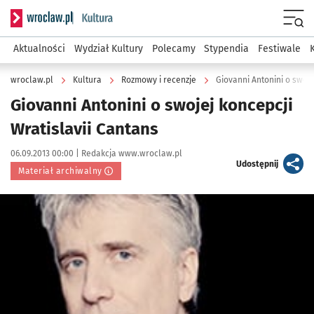
Serwis informacyjny wroclaw.pl podserwis: Kultura
Menu
Aktualności
Wydział Kultury
Polecamy
Stypendia
Festiwale
wroclaw.pl
Kultura
Rozmowy i recenzje
Giovanni Antonini o swoje
Giovanni Antonini o swojej koncepcji
Wratislavii Cantans
Data publikacji:
Autor:
06.09.2013 00:00 |
Redakcja www.wroclaw.pl
artykuł
Udostępnij
Materiał archiwalny
Kliknij, aby powiększyć