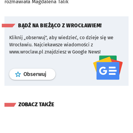
rozmawiała Magdalena Talik
BĄDŹ NA BIEŻĄCO Z WROCŁAWIEM!
Kliknij „obserwuj”, aby wiedzieć, co dzieje się we
Wrocławiu.
Najciekawsze wiadomości z
www.wroclaw.pl znajdziesz w Google News!
profil
google news
serwisu wroclaw
Obserwuj
ZOBACZ TAKŻE