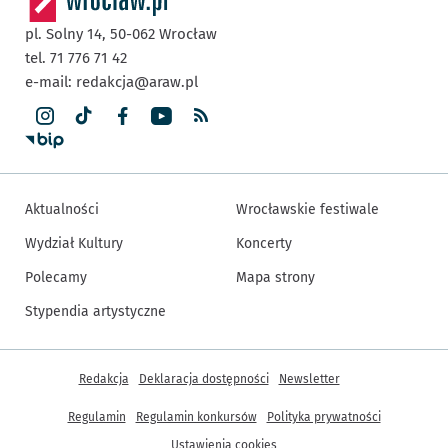
pl. Solny 14,
50-062
Wrocław
tel. 71 776 71 42
e-mail:
redakcja@araw.pl
Aktualności
Wrocławskie festiwale
Wydział Kultury
Koncerty
Polecamy
Mapa strony
Stypendia artystyczne
Inne informacje
Redakcja
Deklaracja dostępności
Newsletter
Regulamin
Regulamin konkursów
Polityka prywatności
Ustawienia cookies