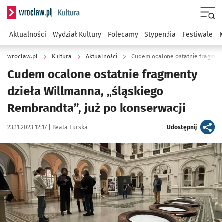
Serwis informacyjny wroclaw.pl podserwis: Kultura
Menu
Aktualności
Wydział Kultury
Polecamy
Stypendia
Festiwale
wroclaw.pl
Kultura
Aktualności
Cudem ocalone ostatnie fragmenty
dzieła Willmanna, „śląskiego
Rembrandta”, już po konserwacji
Data publikacji:
Autor:
artykuł
23.11.2023 12:17 |
Beata Turska
Udostępnij
Kliknij, aby powiększyć