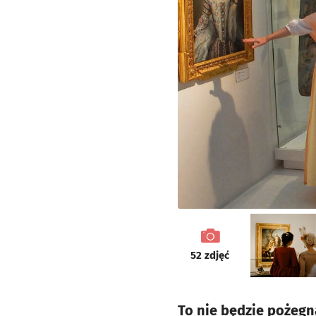
galeria
52
zdjęć
To nie będzie pożegn