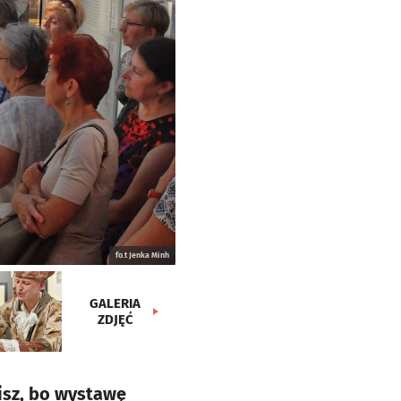
fo.t Jenka Minh
GALERIA
ZDJĘĆ
isz, bo wystawę