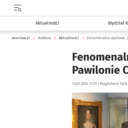
Menu główne portalu wroclaw.pl
Aktualności
Wydział K
wroclaw.pl
Kultura
Aktualności
Fenomenalna wystawa „S
Fenomenaln
Pawilonie C
Data publikacji:
Autor:
13.01.2024 17:51 |
Magdalena Talik
Kliknij, aby zobaczyć galer
Kliknij, aby powiększyć