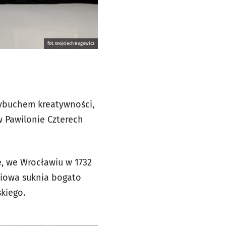
fot. Wojciech Rogowicz
wybuchem kreatywności,
w Pawilonie Czterech
e, we Wrocławiu w 1732
ciowa suknia bogato
kiego.