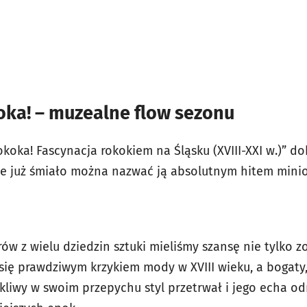
oka! – muzealne flow sezonu
koka! Fascynacja rokokiem na Śląsku (XVIII-XXI w.)” d
 ale już śmiało można nazwać ją absolutnym hitem min
ów z wielu dziedzin sztuki mieliśmy szansę nie tylko zo
 się prawdziwym krzykiem mody w XVIII wieku, a bogat
iwy w swoim przepychu styl przetrwał i jego echa od