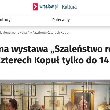
Serwis informacyjny wroclaw.pl podserwis: 
ultury
Polecamy
zaleństwo rokoka!” w Pawilonie Czterech Kopuł
a wystawa „Szaleństwo r
zterech Kopuł tylko do 14 
ię