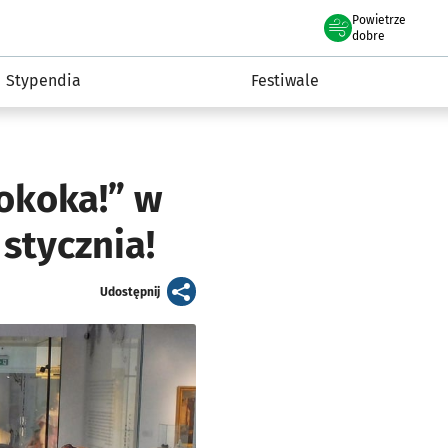
Powietrze
we Wrocławiu
Kultura
dobre
Stypendia
Festiwale
okoka!” w
stycznia!
artykuł
Udostępnij