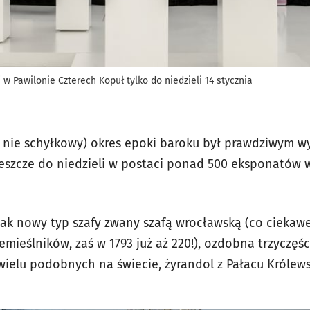
w Pawilonie Czterech Kopuł tylko do niedzieli 14 stycznia
j nie schyłkowy) okres epoki baroku był prawdziwym 
 jeszcze do niedzieli w postaci ponad 500 eksponatów 
 jak nowy typ szafy zwany szafą wrocławską (co ciekaw
mieślników, zaś w 1793 już aż 220!), ozdobna trzyczęś
wielu podobnych na świecie, żyrandol z Pałacu Królews