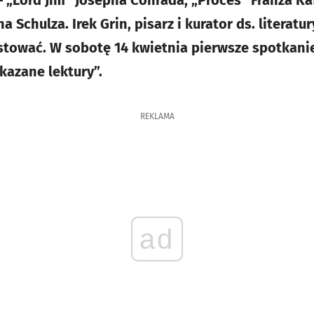
 – „Lord Jim” Josepha Conrada, „Proces” Franza Kaf
chulza. Irek Grin, pisarz i kurator ds. literatu
stować. W sobotę 14 kwietnia pierwsze spotkani
kazane lektury”.
REKLAMA
ad