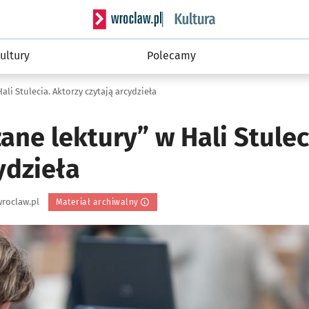
Serwis informacyjny wroclaw.pl podserwis: 
ultury
Polecamy
ali Stulecia. Aktorzy czytają arcydzieła
ane lektury” w Hali Stulec
ydzieła
roclaw.pl
Materiał archiwalny