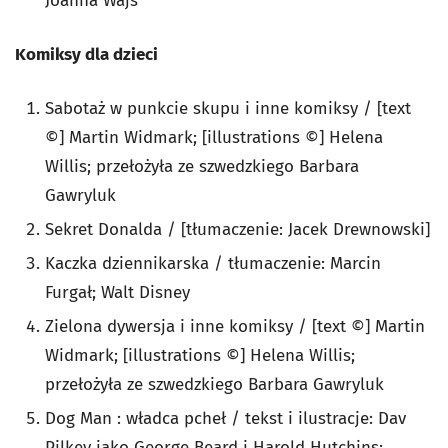
Joanna Wajs
Komiksy dla dzieci
Sabotaż w punkcie skupu i inne komiksy / [text
©] Martin Widmark; [illustrations ©] Helena
Willis; przełożyła ze szwedzkiego Barbara
Gawryluk
Sekret Donalda / [tłumaczenie: Jacek Drewnowski]
Kaczka dziennikarska / tłumaczenie: Marcin
Furgał; Walt Disney
Zielona dywersja i inne komiksy / [text ©] Martin
Widmark; [illustrations ©] Helena Willis;
przełożyła ze szwedzkiego Barbara Gawryluk
Dog Man : władca pcheł / tekst i ilustracje: Dav
Pilkey jako George Beard i Harold Hutchins;