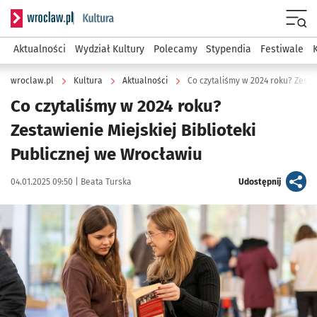
Serwis informacyjny wroclaw.pl podserwis: Kultura
Menu
Aktualności
Wydział Kultury
Polecamy
Stypendia
Festiwale
wroclaw.pl
Kultura
Aktualności
Co czytaliśmy w 2024 roku? Zest
Co czytaliśmy w 2024 roku?
Zestawienie Miejskiej Biblioteki
Publicznej we Wrocławiu
Data publikacji:
Autor:
artykuł
04.01.2025 09:50 |
Beata Turska
Udostępnij
Kliknij, aby powiększyć