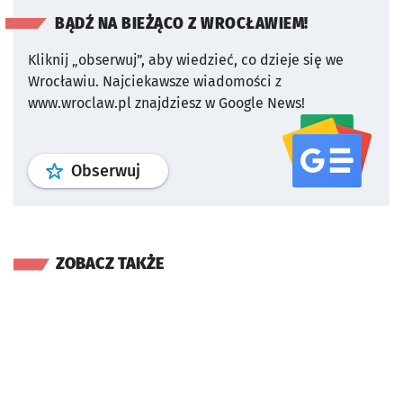
BĄDŹ NA BIEŻĄCO Z WROCŁAWIEM!
Kliknij „obserwuj”, aby wiedzieć, co dzieje się we
Wrocławiu.
Najciekawsze wiadomości z
www.wroclaw.pl znajdziesz w Google News!
profil
google news
serwisu wroclaw
Obserwuj
ZOBACZ TAKŻE