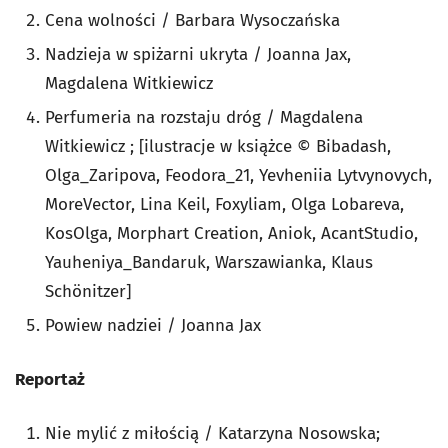
Cena wolności / Barbara Wysoczańska
Nadzieja w spiżarni ukryta / Joanna Jax,
Magdalena Witkiewicz
Perfumeria na rozstaju dróg / Magdalena
Witkiewicz ; [ilustracje w książce © Bibadash,
Olga_Zaripova, Feodora_21, Yevheniia Lytvynovych,
MoreVector, Lina Keil, Foxyliam, Olga Lobareva,
KosOlga, Morphart Creation, Aniok, AcantStudio,
Yauheniya_Bandaruk, Warszawianka, Klaus
Schönitzer]
Powiew nadziei / Joanna Jax
Reportaż
Nie mylić z miłością / Katarzyna Nosowska;