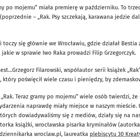
my po mojemu” miała premierę w październiku. To trzeci
(poprzednie – „Rak. Psy szczekają, karawana jedzie dal
i toczy się głównie we Wrocławiu, gdzie działał Bestia 
jakie w sprawie Iwo Raka prowadzi Filip Grzegorczyk.
st…Grzegorz Filarowski, współautor serii książek „Rak”
który poświęcił wiele czasu i pieniędzy, by zdemasko
„Rak. Teraz gramy po mojemu” wiele osób twierdzi, że 
ydarzenia naprawdę miały miejsce w naszym mieście. I
 których dowiadywaliśmy się z mediów, działy się na 
orka książki, wrocławska pisarka kryminałów (autorka 
, dziennikarka wroclaw.pl, laureatka
plebiscytu 30 Krea