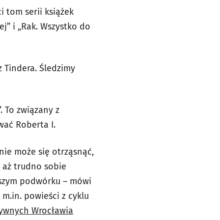
 tom serii książek
ej” i „Rak. Wszystko do
z Tindera. Śledzimy
. To związany z
wać Roberta I.
nie może się otrząsnąć,
 aż trudno sobie
naszym podwórku – mówi
m.in. powieści z cyklu
tywnych Wrocławia