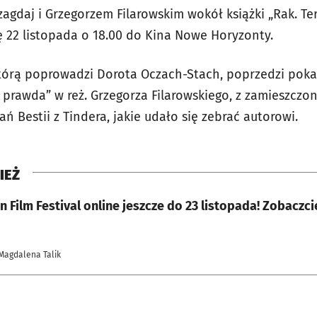
zagdaj i Grzegorzem Filarowskim wokół książki „Rak. T
 22 listopada o 18.00 do Kina Nowe Horyzonty.
tórą poprowadzi Dorota Oczach-Stach, poprzedzi poka
rawda” w reż. Grzegorza Filarowskiego, z zamieszczo
 Bestii z Tindera, jakie udało się zebrać autorowi.
IEŻ
 Film Festival online jeszcze do 23 listopada! Zobaczci
Magdalena Talik