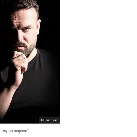
fot. mat. pras.
z gramy po mojemu”