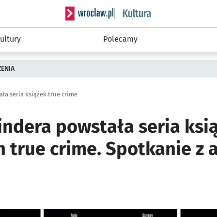
Serwis informacyjny wroclaw.pl podserwis: 
ultury
Polecamy
ZENIA
ała seria książek true crime
Tindera powstała seria ksi
 true crime. Spotkanie z 