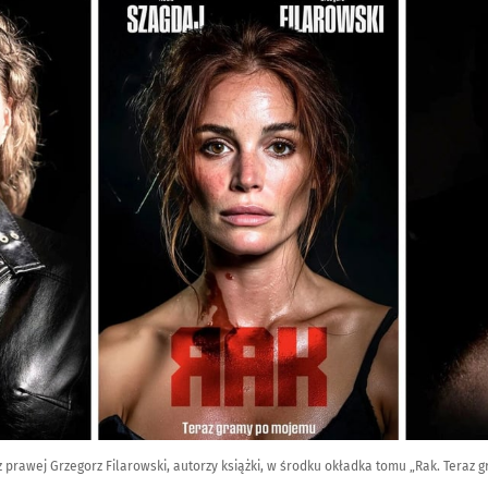
, z prawej Grzegorz Filarowski, autorzy książki, w środku okładka tomu „Rak. Tera