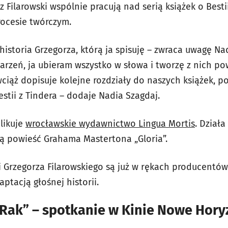
z Filarowski wspólnie pracują nad serią książek o Besti
rocesie twórczym.
historia Grzegorza, którą ja spisuję – zwraca uwagę Na
arzeń, ja ubieram wszystko w słowa i tworzę z nich pow
wciąż dopisuje kolejne rozdziały do naszych książek, p
estii z Tindera – dodaje Nadia Szagdaj.
blikuje
wrocławskie wydawnictwo Lingua Mortis
. Dział
wą powieść Grahama Mastertona „Gloria”.
i Grzegorza Filarowskiego są już w rękach producentów
ptacją głośnej historii.
 „Rak” – spotkanie w Kinie Nowe Hor