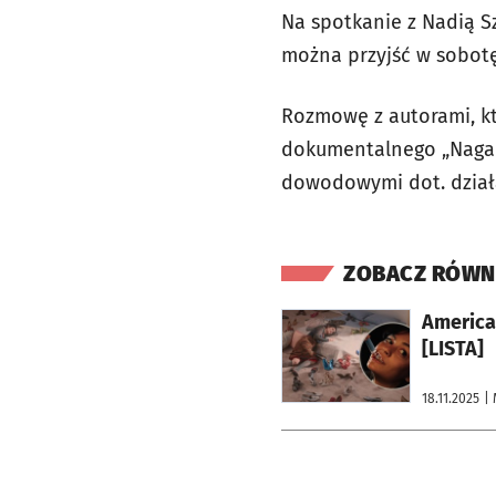
Na spotkanie z Nadią S
można przyjść w sobotę
Rozmowę z autorami, k
dokumentalnego „Naga p
dowodowymi dot. działań
ZOBACZ RÓWN
otworzy się w nowej karcie
American
[LISTA]
18.11.2025
| 