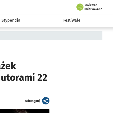
Powietrze
we Wrocławiu
Kultura
umiarkowane
Stypendia
Festiwale
ążek
autorami 22
artykuł
Udostępnij