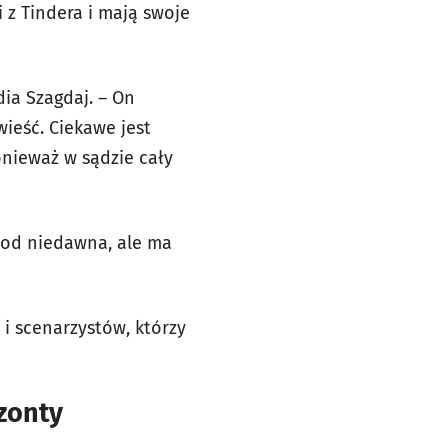
i z Tindera i mają swoje
dia Szagdaj. – On
ieść. Ciekawe jest
onieważ w sądzie cały
a od niedawna, ale ma
 i scenarzystów, którzy
yzonty