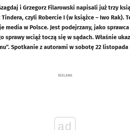
agdaj i Grzegorz Filarowski napisali już trzy ksi
 Tindera, czyli Robercie I (w książce – Iwo Rak). 
uje media w Polsce. Jest podejrzany, jako sprawc
go sprawy wciąż toczą się w sądach. Właśnie ukaz
u”. Spotkanie z autorami w sobotę 22 listopada
REKLAMA
ad