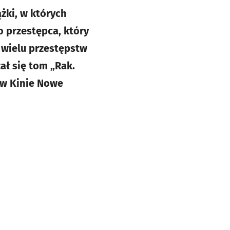
ążki, w których
To przestępca, który
a wielu przestępstw
ał się tom „Rak.
 w Kinie Nowe