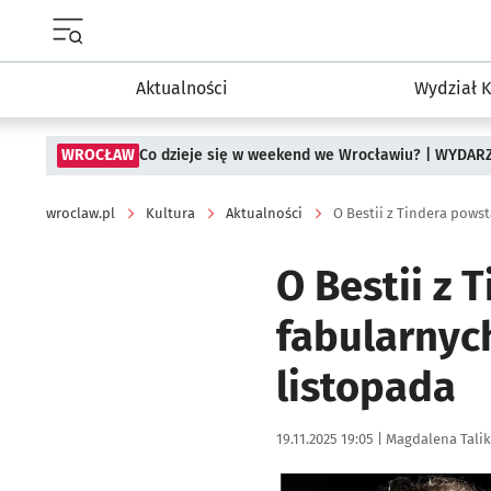
Menu główne portalu wroclaw.pl
Aktualności
Wydział K
WROCŁAW
Co dzieje się w weekend we Wrocławiu? | WYDAR
wroclaw.pl
Kultura
Aktualności
O Bestii z Tindera powst
O Bestii z 
fabularnych
listopada
Data publikacji:
Autor:
19.11.2025 19:05 |
Magdalena Talik
Kliknij, aby powiększyć