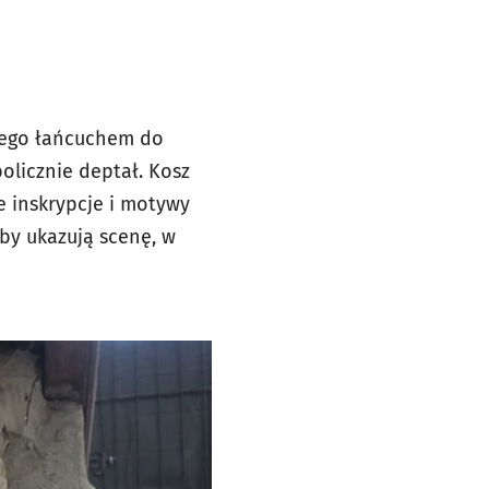
utego łańcuchem do
olicznie deptał. Kosz
e inskrypcje i motywy
by ukazują scenę, w