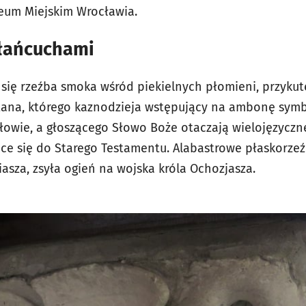
zeum Miejskim Wrocławia.
łańcuchami
się rzeźba smoka wśród piekielnych płomieni, przyk
atana, którego kaznodzieja wstępujący na ambonę symb
ołowie, a głoszącego Słowo Boże otaczają wielojęzyczn
ce się do Starego Testamentu. Alabastrowe płaskorzeź
iasza, zsyła ogień na wojska króla Ochozjasza.