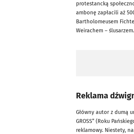
protestancką społecznoś
ambonę zapłacili aż 500
Bartholomeusem Fichte
Weirachem – ślusarzem
Reklama dźwign
Główny autor z dumą u
GROSS” (Roku Pańskiego 
reklamowy. Niestety, na