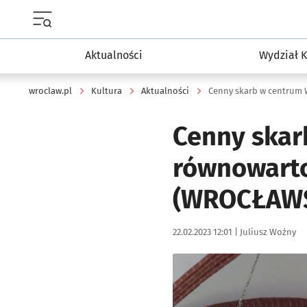
Menu główne portalu wroclaw.pl
Aktualności
Wydział K
wroclaw.pl
Kultura
Aktualności
Cenny skar
równowarto
(WROCŁAWS
Data publikacji:
Autor:
22.02.2023 12:01 |
Juliusz Woźny
Kliknij, aby zobaczyć galer