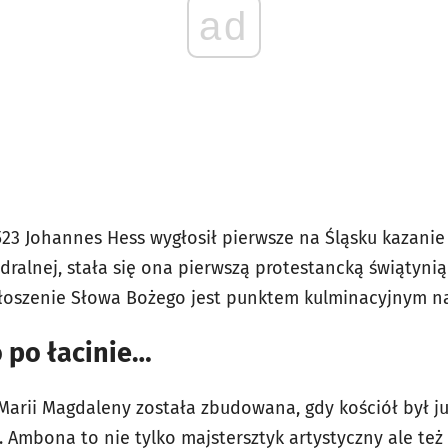
ad
1523 Johannes Hess wygłosił pierwsze na Śląsku kazani
dralnej, stała się ona pierwszą protestancką świątyni
j głoszenie Słowa Bożego jest punktem kulminacyjnym 
o po łacinie…
Marii Magdaleny została zbudowana, gdy kościół był j
 Ambona to nie tylko majstersztyk artystyczny ale też 