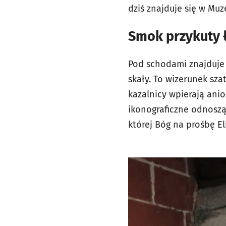
dziś znajduje się w Mu
Smok przykuty 
Pod schodami znajduje 
skały. To wizerunek sz
kazalnicy wpierają ani
ikonograficzne odnoszą
której Bóg na prośbę El