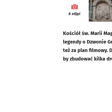
galeria
8
zdjęć
Kościół św. Marii Ma
legendy o Dzwonie Gr
też za plan filmowy.
by zbudować kilka dr