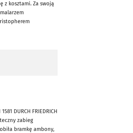
ię z kosztami. Za swoją
z malarzem
ristopherem
I 1581 DURCH FRIEDRICH
uteczny zabieg
zdobiła bramkę ambony,