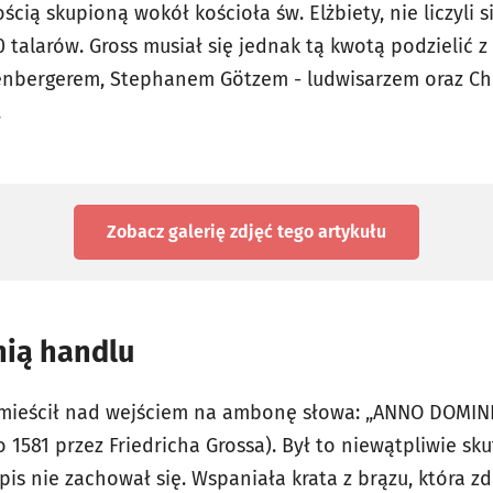
cią skupioną wokół kościoła św. Elżbiety, nie liczyli s
 talarów. Gross musiał się jednak tą kwotą podzielić 
nbergerem, Stephanem Götzem - ludwisarzem oraz Ch
.
Zobacz galerię zdjęć
tego artykułu
ią handlu
mieścił nad wejściem na ambonę słowa: „ANNO DOMIN
1581 przez Friedricha Grossa). Był to niewątpliwie sk
pis nie zachował się. Wspaniała krata z brązu, która 