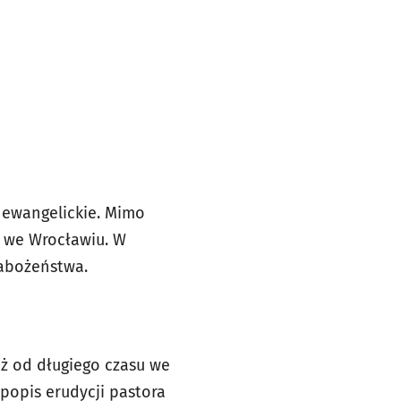
e ewangelickie. Mimo
ą we Wrocławiu. W
nabożeństwa.
uż od długiego czasu we
popis erudycji pastora