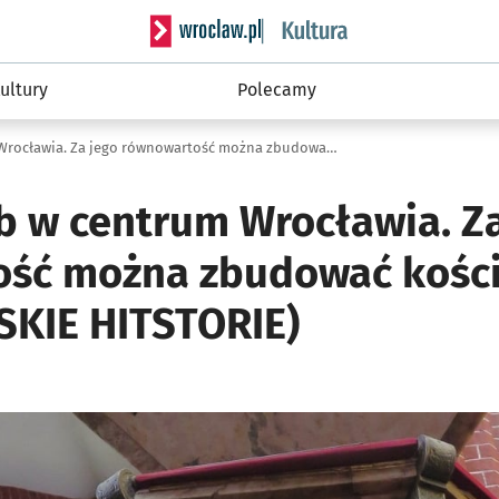
Serwis informacyjny wroclaw.pl podserwis: 
ultury
Polecamy
Cenny skarb w centrum Wrocławia. Za jego równowartość można zbudować kościół! (WROCŁAWSKIE HITSTORIE)
b w centrum Wrocławia. Za
ść można zbudować kości
KIE HITSTORIE)
ię