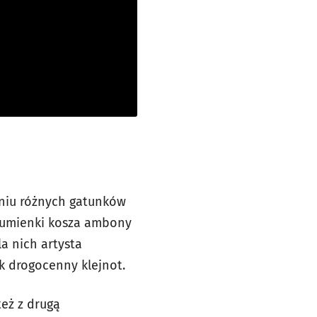
aniu różnych gatunków
olumienki kosza ambony
a nich artysta
ak drogocenny klejnot.
też z drugą