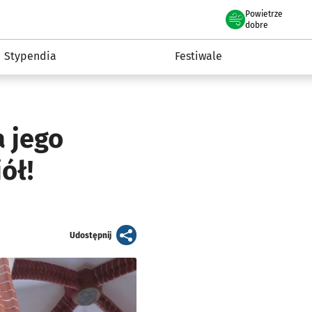
Powietrze
we Wrocławiu
Kultura
dobre
Stypendia
Festiwale
 jego
ół!
artykuł
Udostępnij