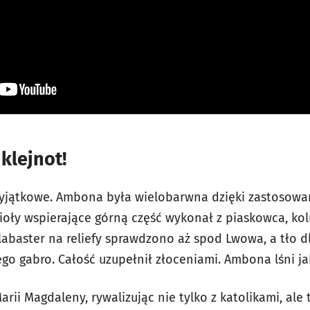
klejnot!
wyjątkowe. Ambona była wielobarwna dzięki zastosow
ioły wspierające górną część wykonał z piaskowca, k
abaster na reliefy sprawdzono aż spod Lwowa, a tło dl
ego gabro. Całość uzupełnił złoceniami. Ambona lśni j
rii Magdaleny, rywalizując nie tylko z katolikami, ale 