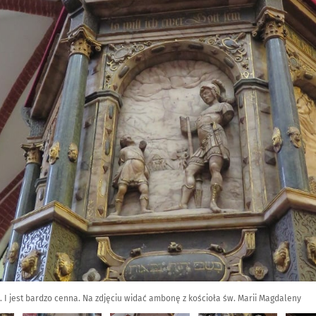
. I jest bardzo cenna. Na zdjęciu widać ambonę z kościoła św. Marii Magdaleny