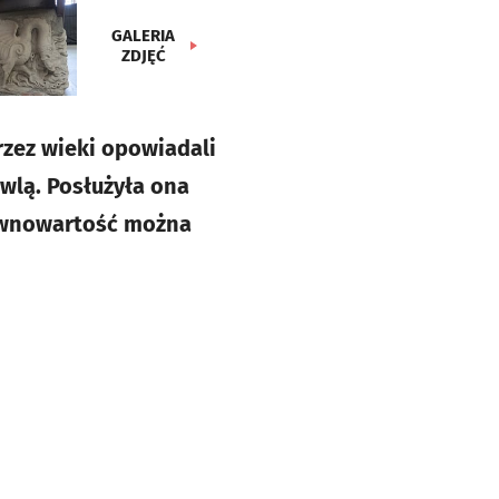
GALERIA
ZDJĘĆ
rzez wieki opowiadali
wlą. Posłużyła ona
 równowartość można