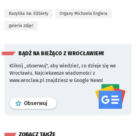
Bazylika św. Elżbiety
Organy Michaela Englera
galeria zdjęć
BĄDŹ NA BIEŻĄCO Z WROCŁAWIEM!
Kliknij „obserwuj”, aby wiedzieć, co dzieje się we
Wrocławiu.
Najciekawsze wiadomości z
www.wroclaw.pl znajdziesz w Google News!
profil
google news
serwisu wroclaw
Obserwuj
ZOBACZ TAKŻE