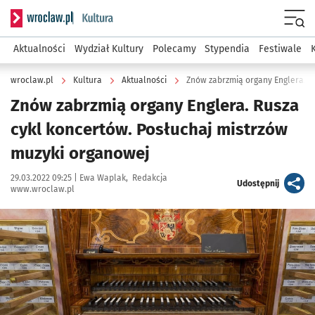
Serwis informacyjny wroclaw.pl podserwis: Kultura
Menu
Aktualności
Wydział Kultury
Polecamy
Stypendia
Festiwale
wroclaw.pl
Kultura
Aktualności
Znów zabrzmią organy Englera. Rusza
cykl koncertów. Posłuchaj mistrzów
muzyki organowej
Data publikacji:
Autor:
29.03.2022 09:25 |
Ewa Waplak
Redakcja
artykuł
Udostępnij
www.wroclaw.pl
Kliknij, aby powiększyć