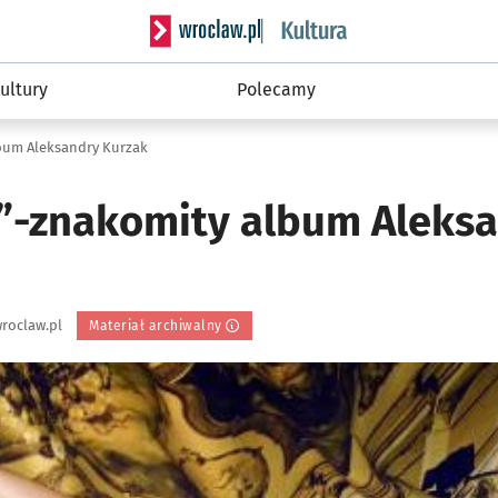
Serwis informacyjny wroclaw.pl podserwis: 
ultury
Polecamy
lbum Aleksandry Kurzak
o”-znakomity album Aleks
roclaw.pl
Materiał archiwalny