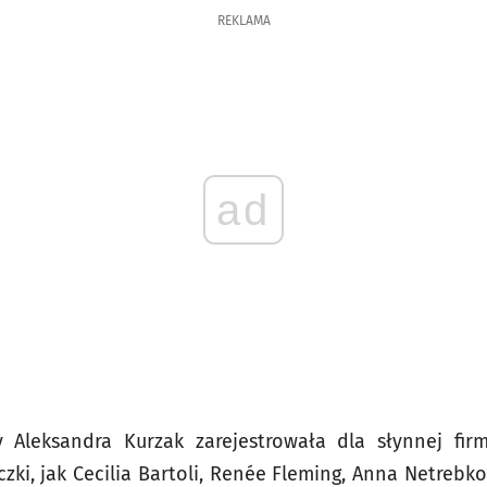
REKLAMA
ad
ry Aleksandra Kurzak zarejestrowała dla słynnej fi
zki, jak Cecilia Bartoli, Renée Fleming, Anna Netrebk