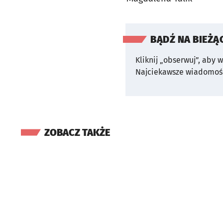
BĄDŹ NA BIEŻĄ
Kliknij „obserwuj”, aby 
Najciekawsze wiadomośc
ZOBACZ TAKŻE