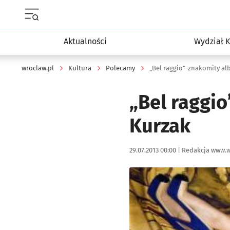
Menu główne portalu wroclaw.pl
Aktualności
Wydział K
wroclaw.pl
Kultura
Polecamy
„Bel raggio”-znakomity a
„Bel raggi
Kurzak
Data publikacji:
Autor:
29.07.2013 00:00 |
Redakcja www.w
Kliknij, aby powiększyć