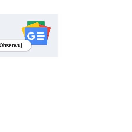
profil
google news
serwisu wroclaw.pl
Obserwuj