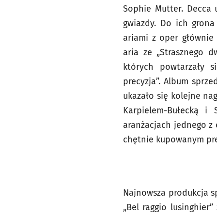
Sophie Mutter. Decca
gwiazdy. Do ich grona 
ariami z oper głównie
aria ze „Strasznego d
których powtarzały si
precyzja”. Album sprze
ukazało się kolejne na
Karpielem-Bułecką i 
aranżacjach jednego z
chętnie kupowanym pr
Najnowsza produkcja sp
„Bel raggio lusinghier