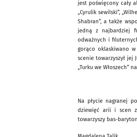
jest poświęcony cały a
„Cyrulik sewilski”, „Wil
Shabran”, a także wsp
jedną z najbardziej f
odważnych i filuternyc
gorąco oklaskiwano w 
scenie towarzyszył jej
„Turku we Włoszech” na 
Na płycie nagranej po
dziewięć arii i scen
towarzyszy bas-baryton 
Magdalena Talik