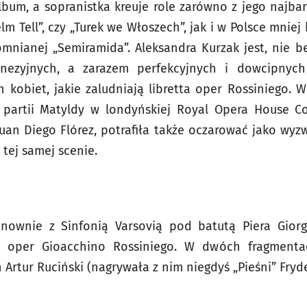
lbum, a sopranistka kreuje role zarówno z jego najbard
helm Tell”, czy „Turek we Włoszech”, jak i w Polsce mnie
omnianej „Semiramida”. Aleksandra Kurzak jest, nie 
inezyjnych, a zarazem perfekcyjnych i dowcipnych 
h kobiet, jakie zaludniają libretta oper Rossiniego.
partii Matyldy w londyńskiej Royal Opera House C
 Juan Diego Flórez, potrafiła także oczarować jako wyz
tej samej scenie.
nownie z Sinfonią Varsovią pod batutą Piera Gior
 z oper Gioacchino Rossiniego. W dwóch fragmenta
Artur Ruciński (nagrywała z nim niegdyś „Pieśni” Fryd