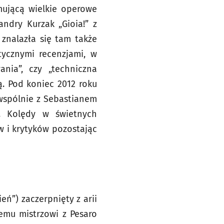
ującą wielkie operowe
andry Kurzak „Gioia!” z
znalazła się tam także
tycznymi recenzjami, w
ania”, czy „techniczna
ą. Pod koniec 2012 roku
 wspólnie z Sebastianem
a. Kolędy w świetnych
 i krytyków pozostając
ń”) zaczerpnięty z arii
iemu mistrzowi z Pesaro