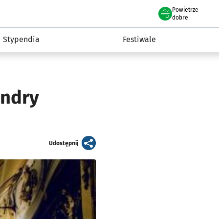
Powietrze
we Wrocławiu
Kultura
dobre
Stypendia
Festiwale
andry
artykuł
Udostępnij