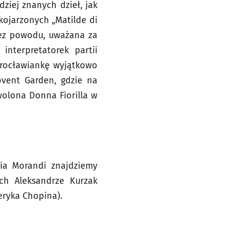
ziej znanych dzieł, jak
j kojarzonych „Matilde di
bez powodu, uważana za
interpretatorek partii
 Wrocławiankę wyjątkowo
ovent Garden, gdzie na
wolona Donna Fiorilla w
gia Morandi znajdziemy
ch Aleksandrze Kurzak
eryka Chopina).