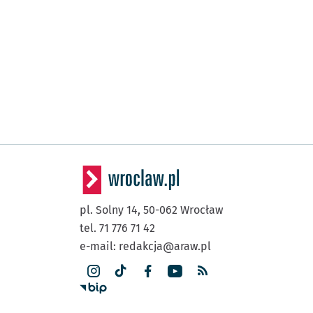
pl. Solny 14,
50-062
Wrocław
tel. 71 776 71 42
e-mail:
redakcja@araw.pl