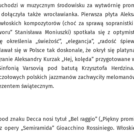
 uchodzi w muzycznym środowisku za wytwórnię prom
dołączyła także wrocławianka. Pierwsza płyta Aleks
 włoskich kompozytorów (choć za sprawą sopranistki 
woru” Stanisława Moniuszki) spotkała się z optymis
ę określenia „świeżość”, „elegancja”, „radość śpiew
dawał się w Polsce tak doskonale, że okrył się platyn
granie Aleksandry Kurzak „Hej, kolęda” przygotowane
Sinfonią Varsovią pod batutą Krzysztofa Herdzin
 czołowych polskich jazzmanów zachwyciły melomanów
ezentem świątecznym.
od znaku Decca nosi tytuł „Bel raggio” („Piękny promie
” z opery „Semiramida” Gioacchino Rossiniego. Włosk