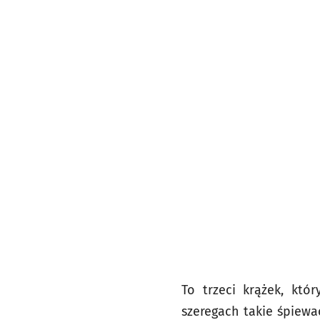
To trzeci krążek, któ
szeregach takie śpiewac