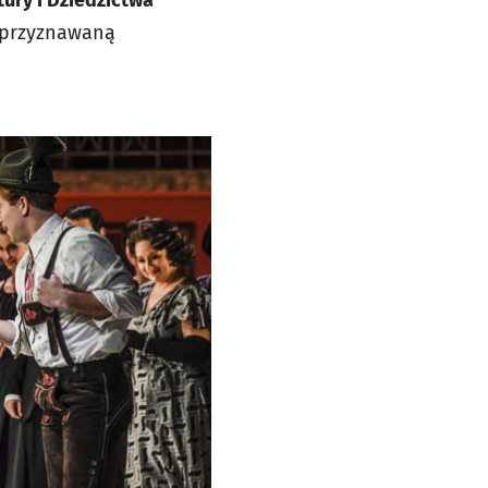
tury i Dziedzictwa
e przyznawaną