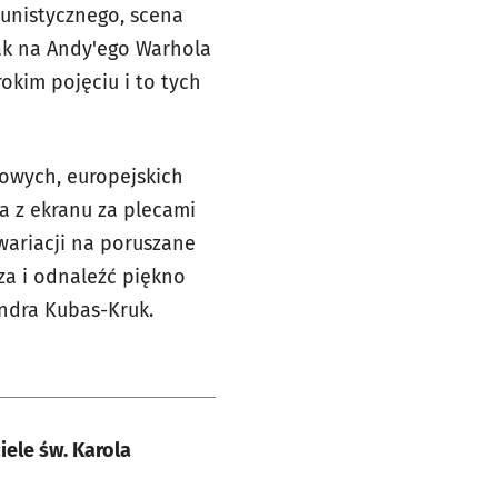
unistycznego, scena
ak na Andy'ego Warhola
okim pojęciu i to tych
łowych, europejskich
a z ekranu za plecami
wariacji na poruszane
za i odnaleźć piękno
andra Kubas-Kruk.
ele św. Karola