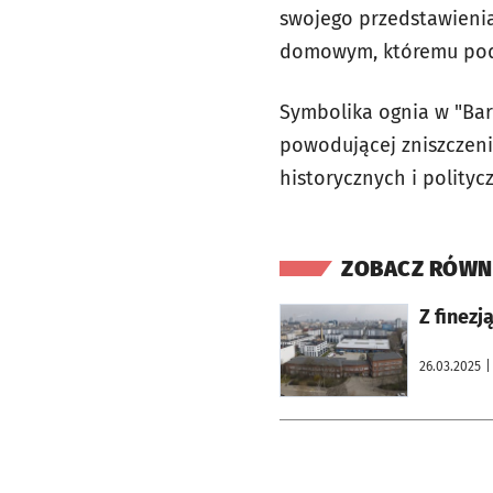
swojego przedstawienia
domowym, któremu podd
Symbolika ognia w "Baro
powodującej zniszczenia
historycznych i polityc
ZOBACZ RÓWN
otworzy się w nowej karcie
Z finezj
26.03.2025
|