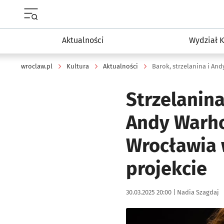
Menu główne portalu wroclaw.pl
Aktualności
Wydział K
wroclaw.pl
Kultura
Aktualności
Barok, strzelanina i And
Strzelanin
Andy Warho
Wrocławia
projekcie
Data publikacji:
Autor:
30.03.2025 20:00 |
Nadia Szagdaj
Kliknij, aby powiększyć