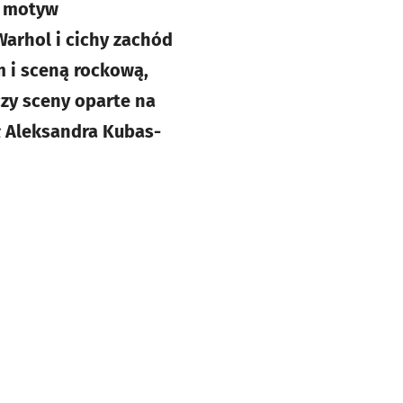
, motyw
Warhol i cichy zachód
m i sceną rockową,
zy sceny oparte na
ł Aleksandra Kubas-