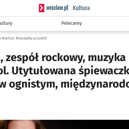
Serwis informacyjny wroclaw.pl podserwis: 
ultury
Polecamy
y Warhol. Niezwykły projekt!
a, zespół rockowy, muzyka
l. Utytułowana śpiewaczk
 w ognistym, międzynaro