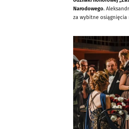
odznaki honorowej „Zasł
Narodowego
. Aleksand
za wybitne osiągnięcia