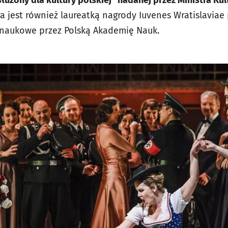
użony dla kultury polskiej” nadanej przez Ministra Kul
ra jest również laureatką nagrody Iuvenes Wratislavia
 naukowe przez Polską Akademię Nauk.