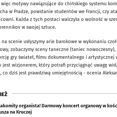
ę więc motywy nawiązujące do chińskiego systemu kom
cha w Pradze, powstanie studentów we Francji, czy at
cowni. Każda z tych postaci walczyła o wolność w szer
brennikov w swojej sztuce.
o na scenie usłyszymy arie barokowe w wykonaniu czo
owy, zobaczymy sceny taneczne (taniec nowoczesny), 
cję gry świateł, filmu dokumentalnego i artystycznej 
 jest wizjonerem, który potrafi przyciągnąć uwagę wid
, co dziś jest prawdziwą umiejętnością - ocenia Aleks
IEŻ
nakomity organista! Darmowy koncert organowy w kości
sza na Kruczej