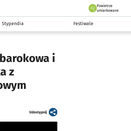
Powietrze
we Wrocławiu
Kultura
umiarkowane
Stypendia
Festiwale
 barokowa i
a z
dowym
artykuł
Udostępnij