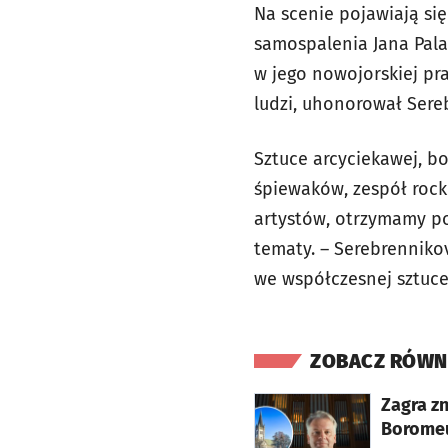
Na scenie pojawiają si
samospalenia Jana Pala
w jego nowojorskiej pra
ludzi, uhonorował Sere
Sztuce arcyciekawej, b
śpiewaków, zespół rock
artystów, otrzymamy por
tematy.
– Serebrennikov
we współczesnej sztuce
ZOBACZ RÓWN
otworzy się w nowej karcie
Zagra z
Boromeu