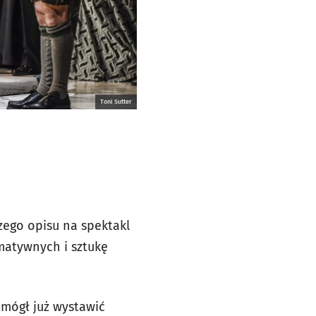
Toni Sutter
szego opisu na spektakl
rmatywnych i sztukę
e mógł już wystawić