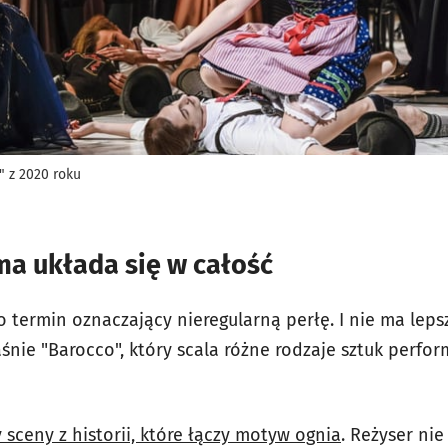
" z 2020 roku
ma układa się w całość
to termin oznaczający nieregularną perłę. I nie ma lep
śnie "Barocco", który scala różne rodzaje sztuk perfo
sceny z historii, które łączy motyw ognia
. Reżyser ni