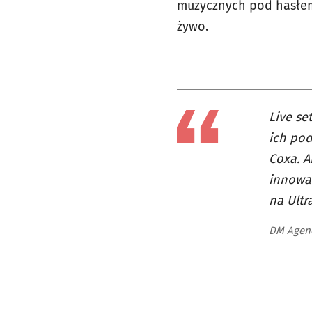
muzycznych pod hasłem
żywo.
Live se
ich pod
Coxa. A
innowac
na Ultra
DM Agen