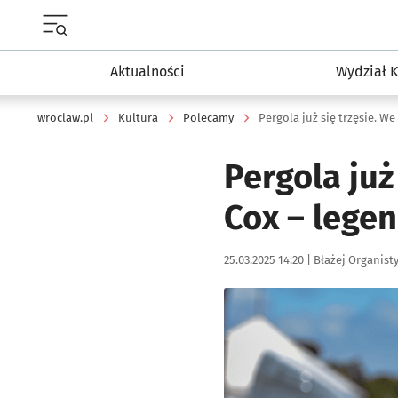
Menu główne portalu wroclaw.pl
Aktualności
Wydział K
wroclaw.pl
Kultura
Polecamy
Pergola już się trzęsie. We
Pergola już
Cox – legen
Data publikacji:
Autor:
25.03.2025 14:20 |
Błażej Organist
Kliknij, aby powiększyć