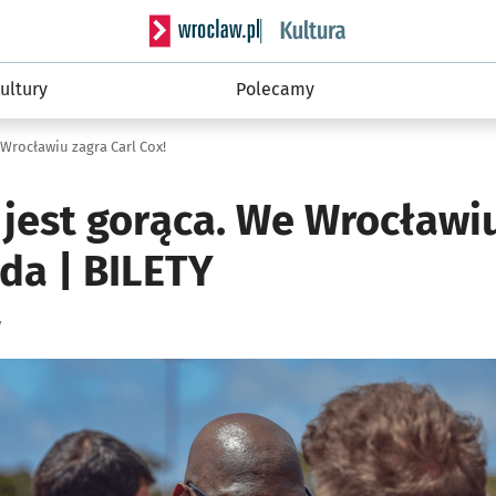
Serwis informacyjny wroclaw.pl podserwis: 
ultury
Polecamy
 Wrocławiu zagra Carl Cox!
 jest gorąca. We Wrocławiu
da | BILETY
y