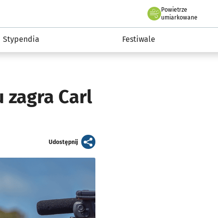
Powietrze
we Wrocławiu
Kultura
umiarkowane
Stypendia
Festiwale
 zagra Carl
artykuł
Udostępnij