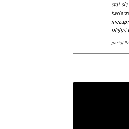
stał si
karierz
niezapr
Digital
portal R