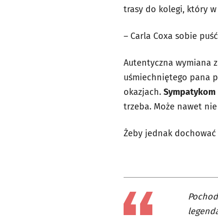
trasy do kolegi, który 
– Carla Coxa sobie puść
Autentyczna wymiana zda
uśmiechniętego pana po
okazjach.
Sympatykom b
trzeba. Może nawet ni
Żeby jednak dochować 
Pochodz
legenda