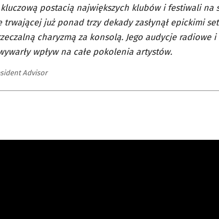
ę kluczową postacią największych klubów i festiwali na ś
e trwającej już ponad trzy dekady zasłynął epickimi set
zeczalną charyzmą za konsolą. Jego audycje radiowe i
 wywarły wpływ na całe pokolenia artystów.
esident Advisor