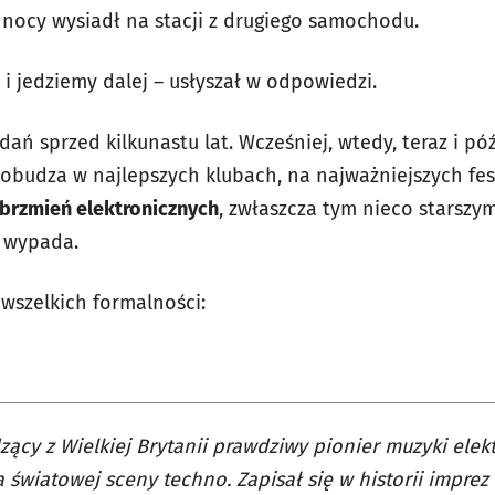
w nocy wysiadł na stacji z drugiego samochodu.
 i jedziemy dalej – usłyszał w odpowiedzi.
ń sprzed kilkunastu lat. Wcześniej, wtedy, teraz i pó
budza w najlepszych klubach, na najważniejszych fes
rzmień elektronicznych
, zwłaszcza tym nieco starszy
e wypada.
wszelkich formalności:
ący z Wielkiej Brytanii prawdziwy pionier muzyki elek
 światowej sceny techno. Zapisał się w historii imprez 