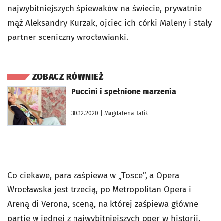
najwybitniejszych śpiewaków na świecie, prywatnie
mąż Aleksandry Kurzak, ojciec ich córki Maleny i stały
partner sceniczny wrocławianki.
ZOBACZ RÓWNIEŻ
otworzy się w nowej karcie
Puccini i spełnione marzenia
30.12.2020
| Magdalena Talik
Co ciekawe, para zaśpiewa w „Tosce”, a Opera
Wrocławska jest trzecią, po Metropolitan Opera i
Areną di Verona, sceną, na której zaśpiewa główne
partie w jednej z najwybitniejszych oper w historii.