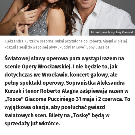
fot. mat. pras. firmy Sony Classical
Aleksandra Kurzak w srebrnej sukni przytulona do Roberta Alagni w białej
koszuli z sesji do wspólnej płyty „Puccini In Love” Sony Classical
Światowej sławy operowa para wystąpi razem na
scenie Opery Wrocławskiej. I nie będzie to, jak
dotychczas we Wrocławiu, koncert galowy, ale
pełny spektakl operowy. Sopranistka Aleksandra
Kurzak i tenor Roberto Alagna zaśpiewają razem w
„Tosce” Giacoma Pucciniego 31 maja i 2 czerwca. To
wyjątkowa okazja, aby posłuchać gwiazd
światowych scen. Bilety na „Toskę” będą w
sprzedaży już wkrótce.