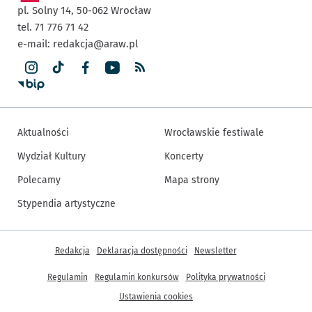
pl. Solny 14,
50-062
Wrocław
tel. 71 776 71 42
e-mail:
redakcja@araw.pl
Aktualności
Wrocławskie festiwale
Wydział Kultury
Koncerty
Polecamy
Mapa strony
Stypendia artystyczne
Inne informacje
Redakcja
Deklaracja dostępności
Newsletter
Regulamin
Regulamin konkursów
Polityka prywatności
Ustawienia cookies