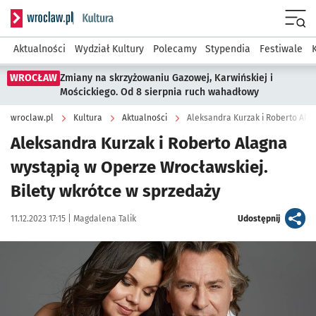
Serwis informacyjny wroclaw.pl podserwis: Kultura
Menu
Aktualności
Wydział Kultury
Polecamy
Stypendia
Festiwale
WROCŁAW
Zmiany na skrzyżowaniu Gazowej, Karwińskiej i
Mościckiego. Od 8 sierpnia ruch wahadłowy
wroclaw.pl
Kultura
Aktualności
Aleksandra Kurzak i Roberto Ala
Aleksandra Kurzak i Roberto Alagna
wystąpią w Operze Wrocławskiej.
Bilety wkrótce w sprzedaży
Data publikacji:
Autor:
artykuł
11.12.2023 17:15 |
Magdalena Talik
Udostępnij
Kliknij, aby powiększyć