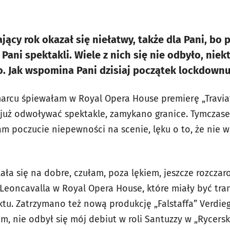
ający rok okazał się niełatwy, także dla Pani, bo
Pani spektakli. Wiele z nich się nie odbyło, nie
o. Jak wspomina Pani dzisiaj początek lockdown
rcu śpiewałam w Royal Opera House premierę „Traviat
 już odwoływać spektakle, zamykano granice. Tymczas
ałam poczucie niepewności na scenie, lęku o to, że ni
ła się na dobre, czułam, poza lękiem, jeszcze rozczar
 Leoncavalla w Royal Opera House, które miały być tr
tu. Zatrzymano też nową produkcję „Falstaffa” Verdie
, nie odbył się mój debiut w roli Santuzzy w „Rycersk