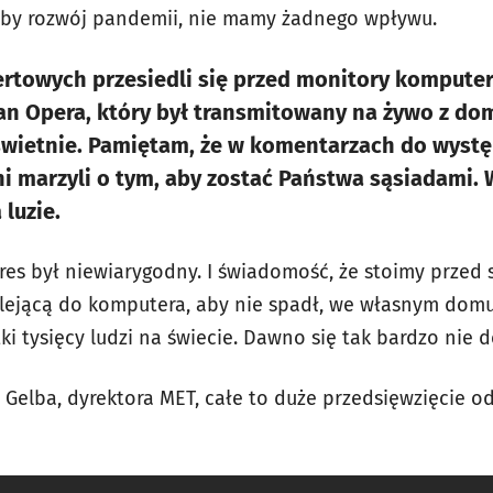
oćby rozwój pandemii, nie mamy żadnego wpływu.
ertowych przesiedli się przed monitory kompute
tan Opera, który był transmitowany na żywo z d
wietnie. Pamiętam, że w komentarzach do wystę
i marzyli o tym, aby zostać Państwa sąsiadami.
 luzie.
stres był niewiarygodny. I świadomość, że stoimy prze
ejącą do komputera, aby nie spadł, we własnym domu,
tki tysięcy ludzi na świecie. Dawno się tak bardzo ni
 Gelba, dyrektora MET, całe to duże przedsięwzięcie o