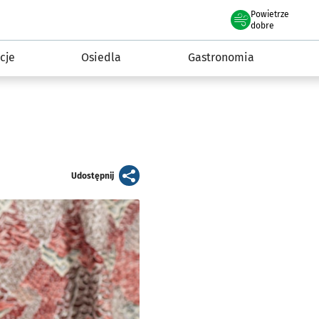
Powietrze
we Wrocławiu
 mieszkańca
dobre
cje
Osiedla
Gastronomia
artykuł
Udostępnij