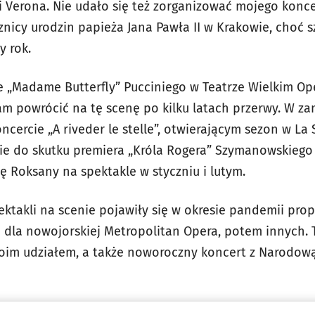
 Verona. Nie udało się też zorganizować mojego konc
cznicy urodzin papieża Jana Pawła II w Krakowie, choć s
y rok.
 „Madame Butterfly” Pucciniego w Teatrze Wielkim Op
łam powrócić na tę scenę po kilku latach przerwy. W 
cercie „A riveder le stelle”, otwierającym sezon w La 
zie do skutku premiera „Króla Rogera” Szymanowskiego 
 Roksany na spektakle w styczniu i lutym.
ektakli na scenie pojawiły się w okresie pandemii pro
 dla nowojorskiej Metropolitan Opera, potem innych. 
im udziałem, a także noworoczny koncert z Narodową