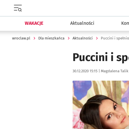
Menu główne portalu wroclaw.pl
WAKACJE
Aktualności
Kom
wroclaw.pl
Dla mieszkańca
Aktualności
Puccini i spełn
Puccini i s
Data publikacji:
Autor:
30.12.2020 15:15 |
Magdalena Talik
Kliknij, aby powiększyć