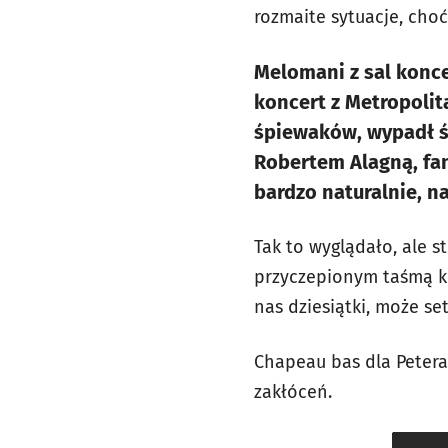
rozmaite sytuacje, ch
Melomani z sal konc
koncert z Metropoli
śpiewaków, wypadł ś
Robertem Alagną, fan
bardzo naturalnie, na
Tak to wyglądało, ale 
przyczepionym taśmą kl
nas dziesiątki, może se
Chapeau bas dla Petera
zakłóceń.