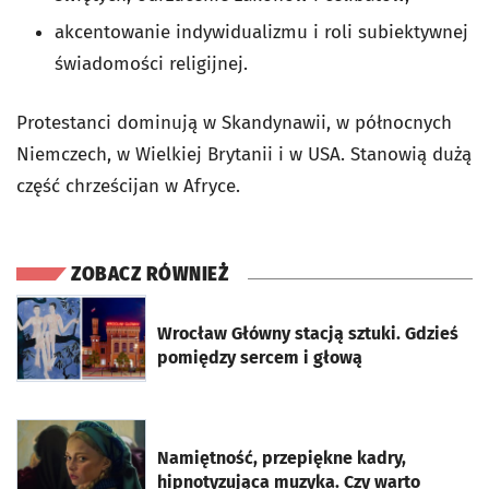
akcentowanie indywidualizmu i roli subiektywnej
świadomości religijnej.
Protestanci dominują w Skandynawii, w północnych
Niemczech, w Wielkiej Brytanii i w USA. Stanowią dużą
część chrześcijan w Afryce.
ZOBACZ RÓWNIEŻ
otworzy się w nowej karcie
Wrocław Główny stacją sztuki. Gdzieś
pomiędzy sercem i głową
otworzy się w nowej karcie
Namiętność, przepiękne kadry,
hipnotyzująca muzyka. Czy warto