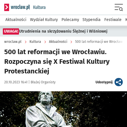
Serwis informacyjny wroclaw.pl podserwis: Kultura
Menu
Aktualności
Wydział Kultury
Polecamy
Stypendia
Festiwale
UWAGA!
Utrudnienia na skrzyżowaniu Ślężnej i Wiśniowej
wroclaw.pl
Kultura
Aktualności
500 lat reformacji we Wrocławiu.
500 lat reformacji we Wrocławiu.
Rozpoczyna się X Festiwal Kultury
Protestanckiej
Data publikacji:
Autor:
artykuł
20.10.2023 16:41 |
Błażej Organisty
Udostępnij
Kliknij, aby powiększyć