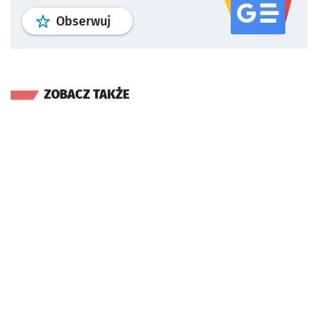
profil
google news
serwisu wroclaw
Obserwuj
ZOBACZ TAKŻE