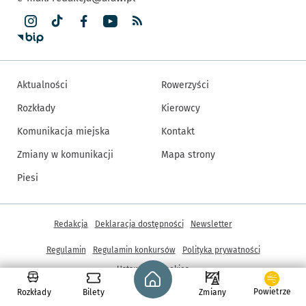
Aktualności
Rowerzyści
Rozkłady
Kierowcy
Komunikacja miejska
Kontakt
Zmiany w komunikacji
Mapa strony
Piesi
Inne informacje
Redakcja
Deklaracja dostępności
Newsletter
Regulamin
Regulamin konkursów
Polityka prywatności
Strona główna - wroclaw.pl
Ustawienia cookies
Powietrze
Rozkłady
Bilety
Zmiany
© Copyright 2005-2026, ARAW S.A., Gmina Wrocław