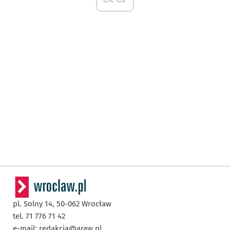
pl. Solny 14,
50-062
Wrocław
tel. 71 776 71 42
e-mail:
redakcja@araw.pl