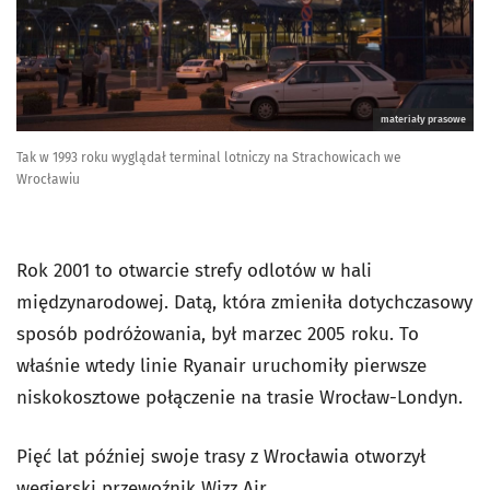
materiały prasowe
Tak w 1993 roku wyglądał terminal lotniczy na Strachowicach we
Wrocławiu
Rok 2001 to otwarcie strefy odlotów w hali
międzynarodowej. Datą, która zmieniła dotychczasowy
sposób podróżowania, był marzec 2005 roku. To
właśnie wtedy linie Ryanair uruchomiły pierwsze
niskokosztowe połączenie na trasie Wrocław-Londyn.
Pięć lat później swoje trasy z Wrocławia otworzył
węgierski przewoźnik Wizz Air.