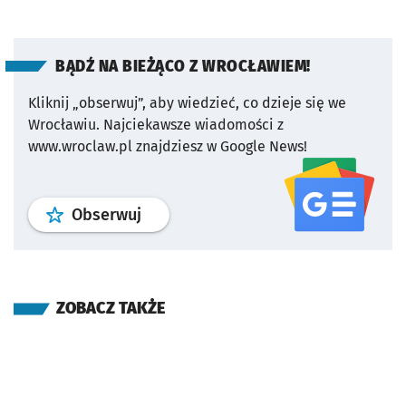
BĄDŹ NA BIEŻĄCO Z WROCŁAWIEM!
Kliknij „obserwuj”, aby wiedzieć, co dzieje się we
Wrocławiu.
Najciekawsze wiadomości z
www.wroclaw.pl znajdziesz w Google News!
profil
google news
serwisu wroclaw
Obserwuj
ZOBACZ TAKŻE