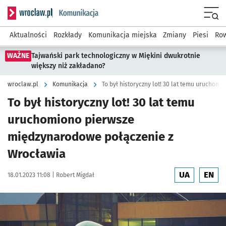
Serwis informacyjny wroclaw.pl podserwis: Komunikacja
Menu
Aktualności
Rozkłady
Komunikacja miejska
Zmiany
Piesi
Row
WAŻNE
Tajwański park technologiczny w Miękini dwukrotnie
większy niż zakładano?
wroclaw.pl
Komunikacja
To był historyczny lot! 30 lat temu
uruchomiono pierwsze
międzynarodowe połączenie z
Wrocławia
UA
EN
Data publikacji:
Autor:
18.01.2023 11:08 |
Robert Migdał
Kliknij, aby powiększyć