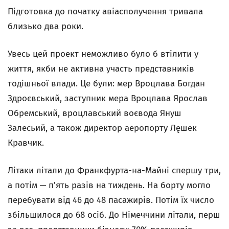
Підготовка до початку авіасполучення тривала
близько два роки.
Увесь цей проект неможливо було б втілити у
життя, якби не активна участь представників
тодішньої влади. Це були: мер Вроцлава Богдан
Здроєвський, заступник мера Вроцлава Ярослав
Обремський, вроцлавський воєвода Януш
Залесьий, а також директор аеропорту Лęшек
Кравчик.
Літаки літали до Франкфурта-на-Майні спершу три,
а потім ─ п'ять разів на тиждень. На борту могло
перебувати від 46 до 48 пасажирів. Потім їх число
збільшилося до 68 осіб. До Німеччини літали, перш