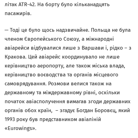
літак ATR-42. На борту було кільканадцять
пасажирів.
─ Тоді це було щось надзвичайне. Польща не була
членом Європейського Союзу, а міжнародні
авіарейси відбувалися лише з Варшави і, рідко – з
Кракова. Цей авіарейс координувало не лише
керівництво аеропорту, але також міська влада,
керівництво воєводства та органів місцевого
самоврядування. Розмови велися також на
державному та міждержавному рівні, оскільки
початок авіасполучення вимагав згоди державних
органів обох країн, – згадує Богдан Боровєц, який
1993 року був представником авіаліній
«Eurowings».