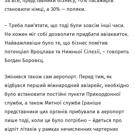
за все, представники бізнесу; 70% пасажирів
становили німці, а 30% ─ поляки.
– Треба пам'ятати, що тоді були зовсім інші часи.
Не кожен міг собі дозволити придбати авіаквиток.
Найважливіше було те, що бізнес помітив
потенціал Вроцлава та Нижньої Сілезії, – говорить
Богдан Боровєц.
Змінився також сам аеропорт. Перед тим, як
відбувся перший міжнародний авіарейс, необхідно
було встановити постійні пункти Прикордонної
служби, а також Митної служби (раніше
представники цих органів прибували в аеропорт
лише тоді, коли це було потрібно – йдеться про
відліт літаків у рамках нечисленних чартерних