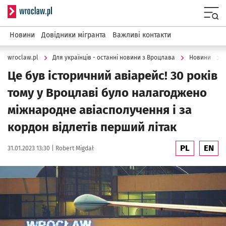
Serwis informacyjny wroclaw.pl
Menu
Новини
Довідники мігранта
Важливі контакти
wroclaw.pl
Для українців - останні новини з Вроцлава
Новини
Це був історичний авіарейс! 30 років
тому у Вроцлаві було налагоджено
міжнародне авіасполучення і за
кордон відлетів перший літак
PL
EN
Data publikacji:
Autor:
31.01.2023 13:30 |
Robert Migdał
Kliknij, aby powiększyć