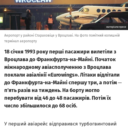
матеріали преси
Аеропорт у районі Стараховіце у Вроцлаві. На фото помітний колишній
термінал аеропорту
18 січня 1993 року перші пасажири вилетіли з
Вроцлава до Франкфурта-на-Майні. Початок
міжнародному авіасполученню з Вроцлава
поклали авіалінії «Eurowings». Літаки відлітали
до Франкфурта-на-Майні спершу три, а потім ─
п'ять разів на тиждень. На борту могло
перебувати від 46 до 48 пасажирів. Потім їх
число збільшилося до 68 осіб.
У перший авіарейс відправився турбогвинтовий