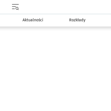
Menu główne portalu wroclaw.pl
Aktualności
Rozkłady