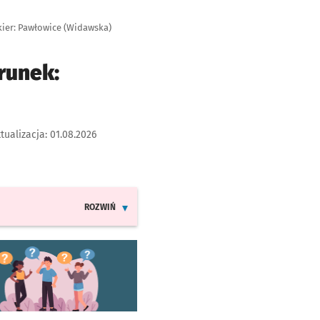
kier: Pawłowice (Widawska)
runek:
tualizacja:
01.08.2026
ROZWIŃ
INFORMACJE O ZMIANACH W ROZKŁADACH JAZDY LINII
worzy się w nowej karcie