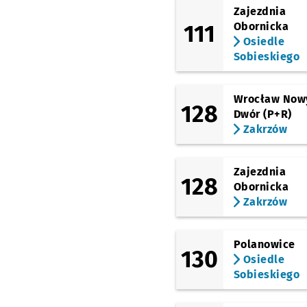
(Krucza)
Zajezdnia
Krucza
Przystanek na
NŻ
111
Obornicka
Osiedle
(Szczęśliwa)
Zaporoska
Przystane
NŻ
Sobieskiego
(Zielińskiego)
Zielińskiego
Przysta
NŻ
Wrocław Now
128
(Swobodna)
Dwór (P+R)
EPI
Przystanek na życz
NŻ
Zakrzów
(Sucha)
Dworzec Autobusowy
Zajezdnia
128
(Gliniana)
Obornicka
Dyrekcyjna
Przystan
NŻ
Zakrzów
(Petrusewicza)
Petrusewicza
Polanowice
130
(Borowska)
Osiedle
Dworzec Autobusowy
Sobieskiego
(Peronowa)
Dworzec Główny