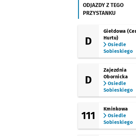
ODJAZDY Z TEGO
(Krzemieniecka)
PRZYSTANKU
Krzemieniecka
Przy
NŻ
(Krzemieniecka)
Końcowa
Przystanek 
NŻ
Giełdowa (Ce
D
Hurtu)
(Petuniowa)
Osiedle
Ostrowskiego
Przyst
NŻ
Sobieskiego
(Hallera)
FAT
Zajezdnia
(Aleja Pracy)
Aleja Pracy
D
Obornicka
Przystane
NŻ
Osiedle
(Inżynierska)
Sobieskiego
Inżynierska
Przystan
NŻ
(Krucza)
Kolbuszowska (Stadio
Kminkowa
111
Przystanek na życzenie
NŻ
Osiedle
Sobieskiego
(Krucza)
Krucza (Mielecka)
P
NŻ