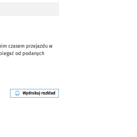
dnim czasem przejazdu w
dbiegać od podanych
Wydrukuj rozkład
linii nr 241