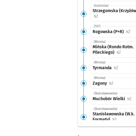
(Gubińska)
Strzegomska (Krzyżów
Przystanek na życzenie
NŻ
(TAT)
Rogowska (P+R)
Prz
NŻ
(Mińska)
Mińska (Rondo Rotm.
Pileckiego)
Przystan
NŻ
(Mińska)
Tyrmanda
Przystanek
NŻ
(Mińska)
Zagony
Przystanek na
NŻ
(Stanisławowska)
Muchobór Wielki
Pr
NŻ
(Stanisławowska)
Stanisławowska (W.k.
Formaty)
Przystanek 
NŻ
(Krzemieniecka)
Trawowa
Przystanek 
NŻ