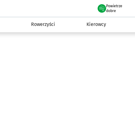
Powietrze
we Wrocławiu
munikacja
dobre
Rowerzyści
Kierowcy