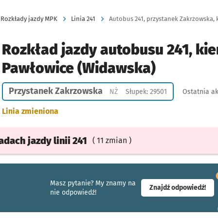
Rozkłady jazdy MPK
Linia 241
Autobus 241, przystanek Zakrzowska, 
Rozkład jazdy autobusu 241, kie
Pawłowice (Widawska)
Przystanek Zakrzowska
Przystanek na życzenie
NŻ
Słupek: 29501
Ostatnia ak
Linia zmieniona
ładach
jazdy
linii 241
( 11 zmian )
Masz pytanie? My znamy na
- ot
Znajdź odpowiedź!
nie odpowiedź!