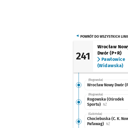
POWRÓT DO WSZYSTKICH LINI
Wrocław Now
241
Dwór (P+R)
Pawłowice
(Widawska)
(Rogowska)
Wrocław Nowy Dwór (
(Rogowska)
Rogowska (Ośrodek
Sportu)
Przystanek na
NŻ
(Gubińska)
Chociebuska (C. K. No
Pafawag)
Przystanek 
NŻ