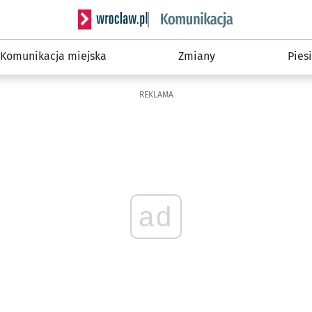
Serwis informacyjny wroclaw.pl podserwis: Ko
Komunikacja miejska
Zmiany
Piesi
REKLAMA
ad