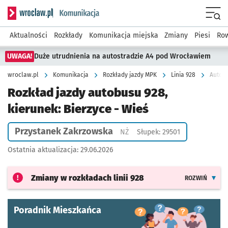
Serwis informacyjny wroclaw.pl podserwis: Komunikacja
Menu
Aktualności
Rozkłady
Komunikacja miejska
Zmiany
Piesi
Row
UWAGA!
Duże utrudnienia na autostradzie A4 pod Wrocławiem
wroclaw.pl
Komunikacja
Rozkłady jazdy MPK
Linia 928
Autobu
Rozkład jazdy autobusu 928,
kierunek: Bierzyce - Wieś
Przystanek Zakrzowska
Przystanek na życzenie
NŻ
Słupek: 29501
Ostatnia aktualizacja:
29.06.2026
Zmiany w rozkładach
linii 928
ROZWIŃ
Poradnik Mieszkańca