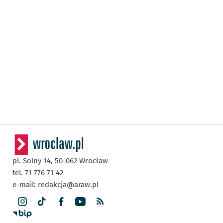
pl. Solny 14,
50-062
Wrocław
tel. 71 776 71 42
e-mail:
redakcja@araw.pl