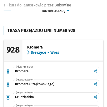
T - kurs do Januszkowic przez Bukowinę
ROZWIŃ LEGENDĘ
TRASA PRZEJAZDU LINII NUMER 928
928
Kromera
Bierzyce - Wieś
(Aleja Kromera)
Sprawdź p
Kromera
Kromera
(Krzywoustego)
Sprawdź p
Kromera 
Kromera (Czajkowskiego)
(Krzywoustego)
Sprawdź p
Grudziąd
Grudziądzka
(Krzywoustego)