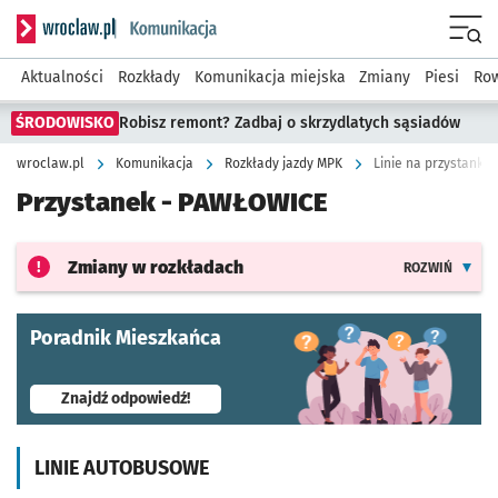
Serwis informacyjny wroclaw.pl podserwis: Komunikacja
Menu
Aktualności
Rozkłady
Komunikacja miejska
Zmiany
Piesi
Row
ŚRODOWISKO
Robisz remont? Zadbaj o skrzydlatych sąsiadów
wroclaw.pl
Komunikacja
Rozkłady jazdy MPK
Linie na przystanku
Przystanek -
PAWŁOWICE
Zmiany w rozkładach
ROZWIŃ
Poradnik Mieszkańca
- otworzy się w nowej karcie
Znajdź odpowiedź!
LINIE AUTOBUSOWE