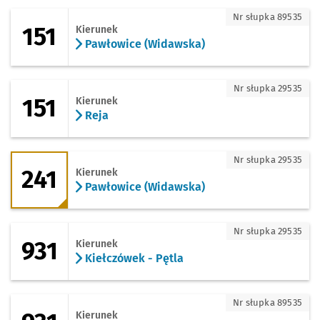
151 - kierunek Pawłowice (Widawska)
Nr słupka 89535
151
Kierunek
Pawłowice (Widawska)
151 - kierunek Reja
Nr słupka 29535
151
Kierunek
Reja
241 - kierunek Pawłowice (Widawska)
Nr słupka 29535
241
Kierunek
Pawłowice (Widawska)
931 - kierunek Kiełczówek - Pętla
Nr słupka 29535
931
Kierunek
Kiełczówek - Pętla
931 - kierunek Godzieszowa - Transfor
Nr słupka 89535
Kierunek