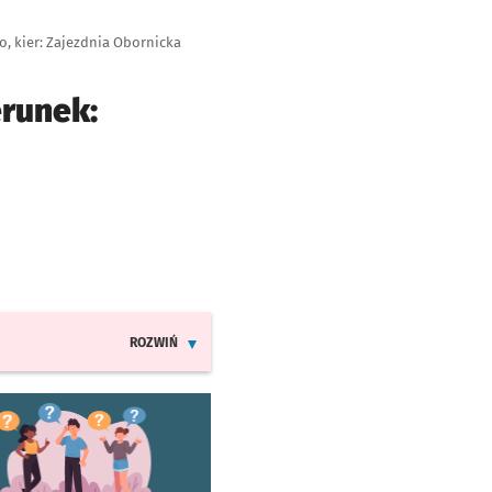
, kier: Zajezdnia Obornicka
erunek:
ROZWIŃ
INFORMACJE O ZMIANACH W ROZKŁADACH JAZDY LINI
worzy się w nowej karcie