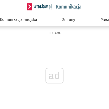
Serwis informacyjny wroclaw.pl podserwis: Ko
Komunikacja miejska
Zmiany
Piesi
REKLAMA
ad