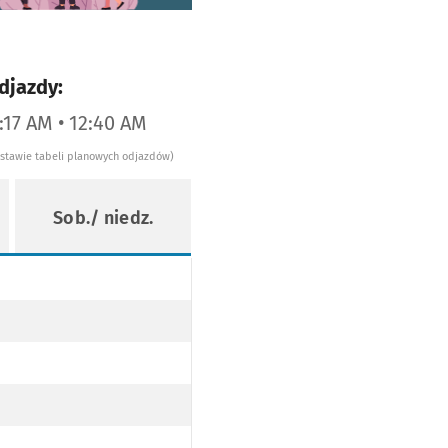
djazdy:
2:17 AM • 12:40 AM
dstawie tabeli planowych odjazdów)
Sob./ niedz.
 PRZYST. DWORZEC NADODRZE PO TRASIE)