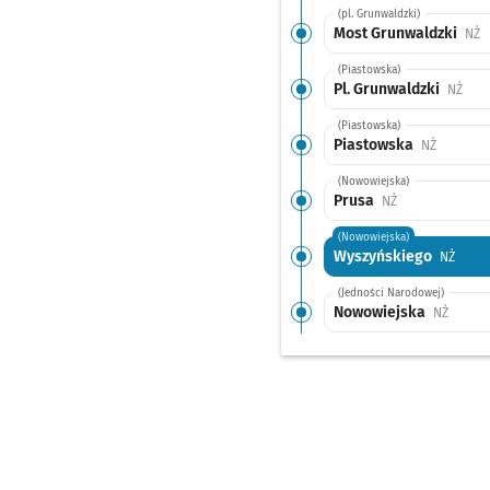
(pl. Grunwaldzki)
Most Grunwaldzki
P
NŻ
(Piastowska)
Pl. Grunwaldzki
Przy
NŻ
(Piastowska)
Piastowska
Przystan
NŻ
(Nowowiejska)
Prusa
Przystanek na ż
NŻ
(Nowowiejska)
Wyszyńskiego
Przys
NŻ
(Jedności Narodowej)
Nowowiejska
Przyst
NŻ
(Słowiańska)
Słowiańska
Przystan
NŻ
(pl. Powstańców Wielkopolskic
Dworzec Nadodrze
(pl. Powstańców Wielkopolskic
Dworzec Nadodrze