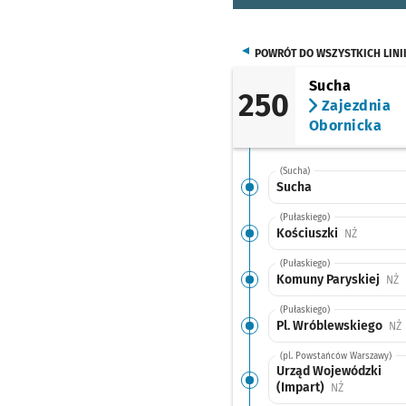
POWRÓT DO WSZYSTKICH LINI
Sucha
250
Zajezdnia
Obornicka
(Sucha)
Sucha
(Pułaskiego)
Kościuszki
Przystane
NŻ
(Pułaskiego)
Komuny Paryskiej
P
NŻ
(Pułaskiego)
Pl. Wróblewskiego
P
NŻ
(pl. Powstańców Warszawy)
Urząd Wojewódzki
(Impart)
Przystanek n
NŻ