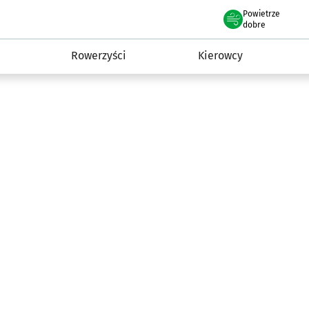
Powietrze
we Wrocławiu
munikacja
dobre
Rowerzyści
Kierowcy