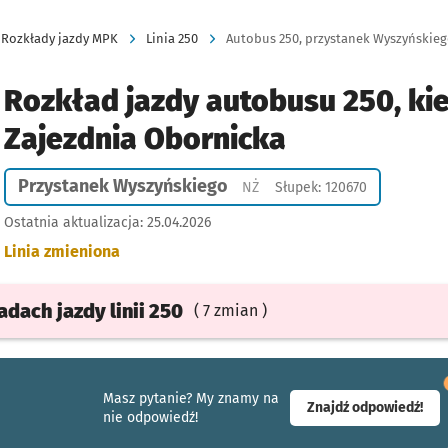
Rozkłady jazdy MPK
Linia 250
Autobus 250, przystanek Wyszyńskiego
Rozkład jazdy autobusu 250, ki
Zajezdnia Obornicka
Przystanek Wyszyńskiego
Przystanek na życzenie
NŻ
Słupek: 120670
Ostatnia aktualizacja:
25.04.2026
Linia zmieniona
ładach
jazdy
linii 250
( 7 zmian )
Masz pytanie? My znamy na
- ot
Znajdź odpowiedź!
nie odpowiedź!