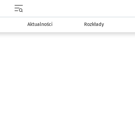
Menu główne portalu wroclaw.pl
Aktualności
Rozkłady