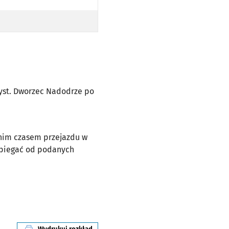
DO PRZYST. DWORZEC NADODRZE PO TRASIE)
rzyst. Dworzec Nadodrze po
dnim czasem przejazdu w
dbiegać od podanych