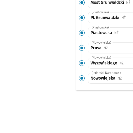
Most Grunwaldzki
P
NŻ
(Piastowska)
Pl. Grunwaldzki
Przy
NŻ
(Piastowska)
Piastowska
Przystan
NŻ
(Nowowiejska)
Prusa
Przystanek na ż
NŻ
(Nowowiejska)
Wyszyńskiego
Przys
NŻ
(Jedności Narodowej)
Nowowiejska
Przyst
NŻ
(Słowiańska)
Słowiańska
Przystan
NŻ
(pl. Powstańców Wielkopolskic
Dworzec Nadodrze
(pl. Powstańców Wielkopolskic
Dworzec Nadodrze