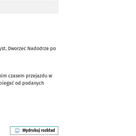
 PRZYST. DWORZEC NADODRZE PO TRASIE)
rzyst. Dworzec Nadodrze po
dnim czasem przejazdu w
dbiegać od podanych
Wydrukuj rozkład
linii nr 250