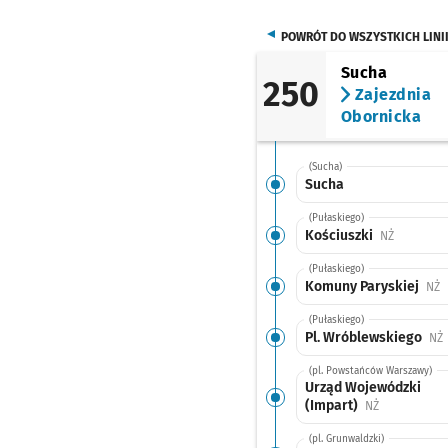
POWRÓT DO WSZYSTKICH LINI
Sucha
250
Zajezdnia
Obornicka
(Sucha)
Sucha
(Pułaskiego)
Kościuszki
Przystane
NŻ
(Pułaskiego)
Komuny Paryskiej
P
NŻ
(Pułaskiego)
Pl. Wróblewskiego
P
NŻ
(pl. Powstańców Warszawy)
Urząd Wojewódzki
(Impart)
Przystanek n
NŻ
(pl. Grunwaldzki)