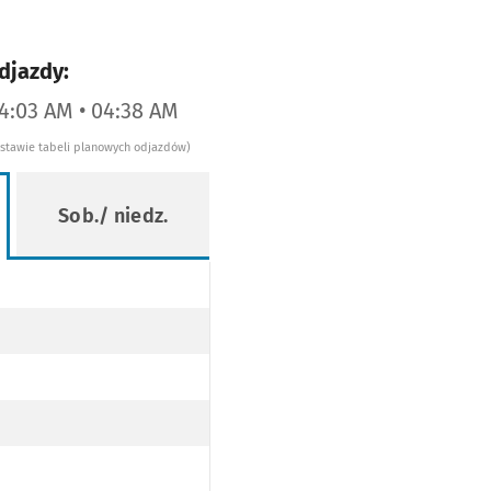
djazdy:
04:03 AM • 04:38 AM
dstawie tabeli planowych odjazdów)
Sob./ niedz.
DO PRZYST. DWORZEC NADODRZE PO TRASIE)