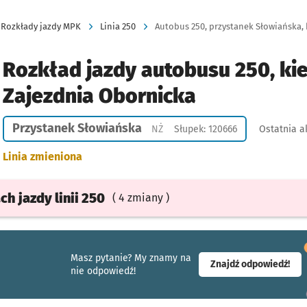
Rozkłady jazdy MPK
Linia 250
Autobus 250, przystanek Słowiańska, 
Rozkład jazdy autobusu 250, ki
Zajezdnia Obornicka
Przystanek Słowiańska
Przystanek na życzenie
NŻ
Słupek: 120666
Ostatnia a
Linia zmieniona
ach
jazdy
linii 250
( 4 zmiany )
Masz pytanie? My znamy na
- ot
Znajdź odpowiedź!
nie odpowiedź!