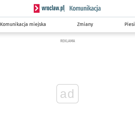
Serwis informacyjny wroclaw.pl podserwis: Ko
Komunikacja miejska
Zmiany
Piesi
REKLAMA
ad