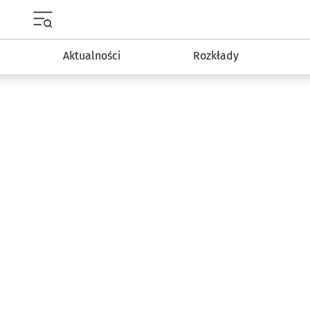
Menu główne portalu wroclaw.pl
Aktualności
Rozkłady