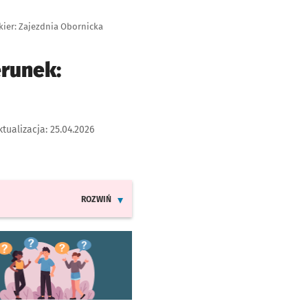
kier: Zajezdnia Obornicka
erunek:
ktualizacja:
25.04.2026
ROZWIŃ
INFORMACJE O ZMIANACH W ROZKŁADACH JAZDY LINI
worzy się w nowej karcie