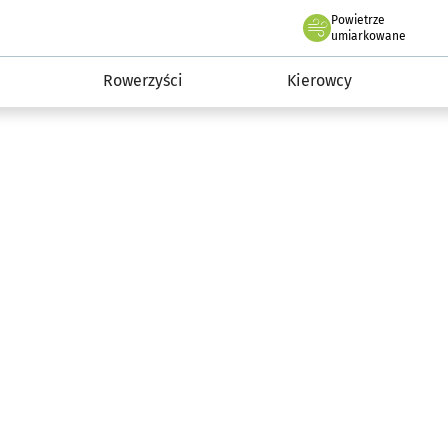
Powietrze
we Wrocławiu
munikacja
umiarkowane
Rowerzyści
Kierowcy