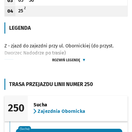
05
50
03
Odjazd
minut po godzinie 03
Odjazd
minut po godzinie 03
Godzina odjazdu
Z - ZJAZD DO ZAJEZDNI PRZY UL. OBORNICKIEJ (DO PRZYST. DWORZEC NADODRZE 
Z
25
04
Odjazd
minut po godzinie 04
Godzina odjazdu
LEGENDA
Z - zjazd do zajezdni przy ul. Obornickiej (do przyst.
Dworzec Nadodrze po trasie)
ROZWIŃ LEGENDĘ
TRASA PRZEJAZDU LINII NUMER 250
250
Sucha
Zajezdnia Obornicka
(Sucha)