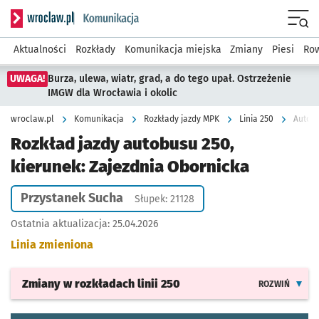
Serwis informacyjny wroclaw.pl podserwis: Komunikacja
Menu
Aktualności
Rozkłady
Komunikacja miejska
Zmiany
Piesi
Row
UWAGA!
Burza, ulewa, wiatr, grad, a do tego upał. Ostrzeżenie
IMGW dla Wrocławia i okolic
wroclaw.pl
Komunikacja
Rozkłady jazdy MPK
Linia 250
Autobu
Rozkład jazdy autobusu 250,
kierunek: Zajezdnia Obornicka
Przystanek Sucha
Słupek: 21128
Ostatnia aktualizacja:
25.04.2026
Linia zmieniona
Zmiany w rozkładach
linii 250
ROZWIŃ