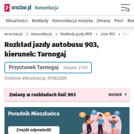
Serwis informacyjny wroclaw.pl podserwis: Komunikacja
Menu
Aktualności
Rozkłady
Komunikacja miejska
Zmiany
Piesi
Row
wroclaw.pl
Komunikacja
Rozkłady jazdy MPK
Linia 903
Autobu
Rozkład jazdy autobusu 903,
kierunek: Tarnogaj
Przystanek Tarnogaj
Słupek: 21151
Ostatnia aktualizacja:
29.06.2026
Zmiany w rozkładach
linii 903
ROZWIŃ
Poradnik Mieszkańca
- otworzy się w nowej karcie
Znajdź odpowiedź!