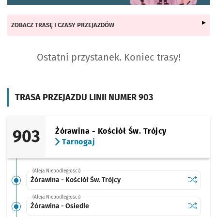
ZOBACZ TRASĘ I CZASY PRZEJAZDÓW
Ostatni przystanek. Koniec trasy!
TRASA PRZEJAZDU LINII NUMER 903
903
Żórawina - Kościół Św. Trójcy
Tarnogaj
(Aleja Niepodległości)
Sprawdź p
Żórawina 
Żórawina - Kościół Św. Trójcy
(Aleja Niepodległości)
Sprawdź p
Żórawina 
Żórawina - Osiedle