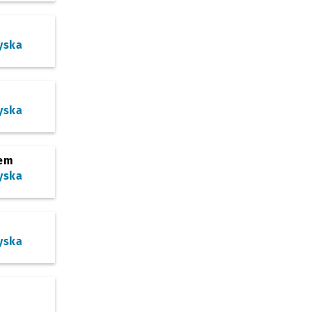
yska
yska
em
yska
yska