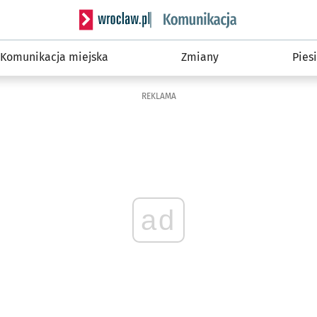
Serwis informacyjny wroclaw.pl podserwis: Ko
Komunikacja miejska
Zmiany
Piesi
REKLAMA
ad