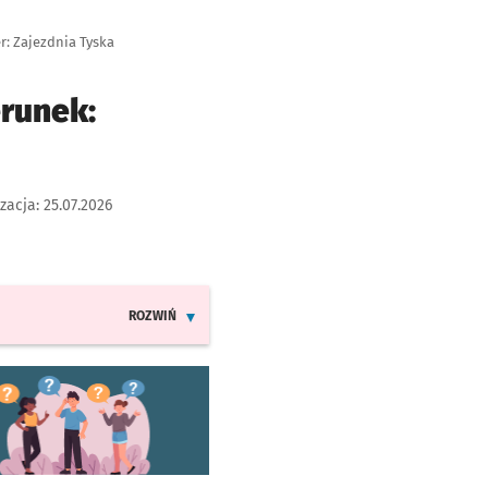
r: Zajezdnia Tyska
erunek:
izacja:
25.07.2026
ROZWIŃ
INFORMACJE O ZMIANACH W ROZKŁADACH JAZDY LINI
worzy się w nowej karcie