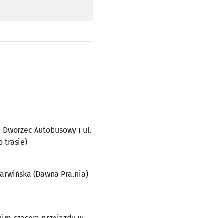
PRZYST. DWORZEC AUTOBUSOWY I UL. HUBS KĄ (DO PRZYST. KARWIŃSKA (DAWNA PRALNIA) PO TRASIE)
 DWORZEC AUTOBUSOWY I UL. HUBS KĄ (DO PRZYST. KARWIŃSKA (DAWNA PRALNIA) PO TRASIE)
ZYST. KARWIŃSKA (DAWNA PRALNIA) PO TRASIE)
t. Dworzec Autobusowy i ul.
 trasie)
 Karwińska (Dawna Pralnia)
dnim czasem przejazdu w