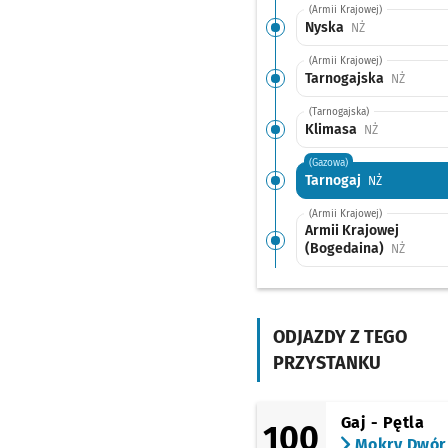
(Armii Krajowej)
Nyska
Przystanek na 
NŻ
(Armii Krajowej)
Tarnogajska
Przysta
NŻ
(Tarnogajska)
Klimasa
Przystanek n
NŻ
(Gazowa)
Tarnogaj
Przystanek 
NŻ
(Armii Krajowej)
Armii Krajowej
(Bogedaina)
Przysta
NŻ
(Krakowska)
Park Wschodni
Przys
NŻ
ODJAZDY Z TEGO
(Opolska)
Karwińska (Dawna
PRZYSTANKU
Pralnia)
Przystanek n
NŻ
(Opolska)
Księże Małe
Gaj - Pętla
100
Mokry Dwór