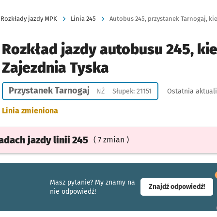
Rozkłady jazdy MPK
Linia 245
Autobus 245, przystanek Tarnogaj, kie
Rozkład jazdy autobusu 245, ki
Zajezdnia Tyska
Przystanek Tarnogaj
Przystanek na życzenie
NŻ
Słupek: 21151
Ostatnia aktual
Linia zmieniona
ładach
jazdy
linii 245
( 7 zmian )
Masz pytanie? My znamy na
- ot
Znajdź odpowiedź!
nie odpowiedź!