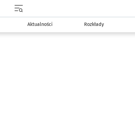
Menu główne portalu wroclaw.pl
Aktualności
Rozkłady