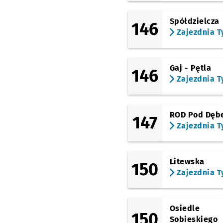
Spółdzielcza
146
Zajezdnia T
Gaj - Pętla
146
Zajezdnia T
ROD Pod Dęb
147
Zajezdnia T
Litewska
150
Zajezdnia T
Osiedle
150
Sobieskiego