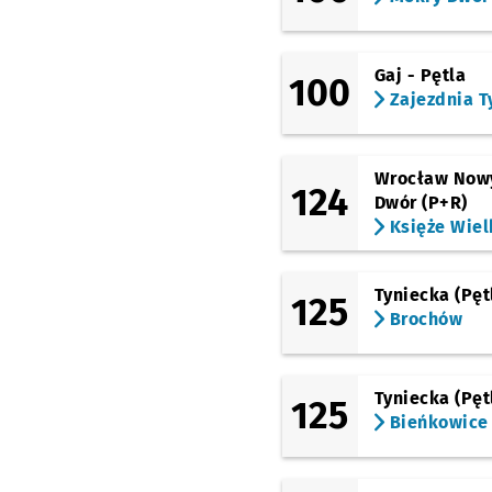
(Opolska)
Zagłębiowska
Przys
NŻ
(Opolska)
Gaj - Pętla
Sosnowiecka
100
Przyst
NŻ
Zajezdnia T
(Opolska)
Brochowska
Przysta
NŻ
(Tyska)
Wrocław Now
124
Zajezdnia Tyska
Dwór (P+R)
Księże Wiel
Tyniecka (Pęt
125
Brochów
Tyniecka (Pęt
125
Bieńkowice