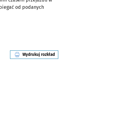
dbiegać od podanych
Wydrukuj rozkład
linii nr 245