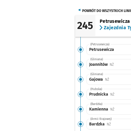
POWRÓT DO WSZYSTKICH LINI
Petrusewicza
245
Zajezdnia T
(Petrusewicza)
Petrusewicza
(Gliniana)
Joannitów
Przystanek
NŻ
(Gliniana)
Gajowa
Przystanek na
NŻ
(Hubska)
Prudnicka
Przystanek
NŻ
(Bardzka)
Kamienna
Przystanek
NŻ
(Armii Krajowej)
Bardzka
Przystanek n
NŻ