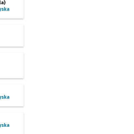
la)
yska
yska
yska