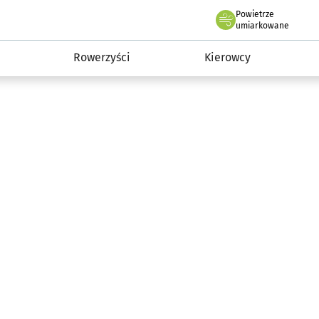
Powietrze
we Wrocławiu
munikacja
umiarkowane
Rowerzyści
Kierowcy