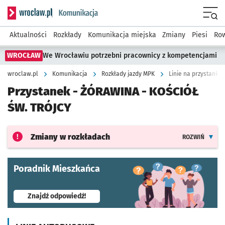
Serwis informacyjny wroclaw.pl podserwis: Komunikacja
Menu
Aktualności
Rozkłady
Komunikacja miejska
Zmiany
Piesi
Row
WROCŁAW
We Wrocławiu potrzebni pracownicy z kompetencjami
wroclaw.pl
Komunikacja
Rozkłady jazdy MPK
Linie na przystanku 
Przystanek -
ŻÓRAWINA - KOŚCIÓŁ
ŚW. TRÓJCY
Zmiany w rozkładach
ROZWIŃ
Poradnik Mieszkańca
- otworzy się w nowej karcie
Znajdź odpowiedź!