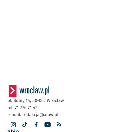
pl. Solny 14,
50-062
Wrocław
tel. 71 776 71 42
e-mail:
redakcja@araw.pl