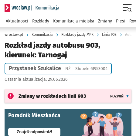
Serwis informacyjny wroclaw.pl podserwis: Komunikacja
Menu
Aktualności
Rozkłady
Komunikacja miejska
Zmiany
Piesi
Row
wroclaw.pl
Komunikacja
Rozkłady jazdy MPK
Linia 903
Autobu
Rozkład jazdy autobusu 903,
kierunek: Tarnogaj
Przystanek Szukalice
Przystanek na życzenie
NŻ
Słupek: 61953004
Ostatnia aktualizacja:
29.06.2026
Zmiany w rozkładach
linii 903
ROZWIŃ
Poradnik Mieszkańca
- otworzy się w nowej karcie
Znajdź odpowiedź!