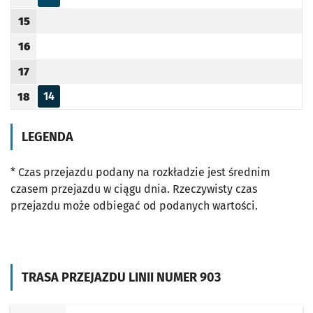
Odjazd
minut po godzinie 14
Godzina odjazdu
15
Godzina odjazdu
16
Godzina odjazdu
17
Godzina odjazdu
14
18
Odjazd
minut po godzinie 18
Godzina odjazdu
LEGENDA
* Czas przejazdu podany na rozkładzie jest średnim
czasem przejazdu w ciągu dnia. Rzeczywisty czas
przejazdu może odbiegać od podanych wartości.
TRASA PRZEJAZDU LINII NUMER 903