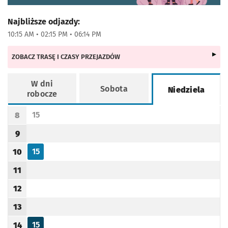
Najbliższe odjazdy:
10:15 AM • 02:15 PM • 06:14 PM
ZOBACZ TRASĘ I CZASY PRZEJAZDÓW
W dni
Sobota
Niedziela
robocze
Rozkład jazdy -
Niedziela
15
8
Odjazd
minut po godzinie 8
Godzina odjazdu
9
Godzina odjazdu
15
10
Odjazd
minut po godzinie 10
Godzina odjazdu
11
Godzina odjazdu
12
Godzina odjazdu
13
Godzina odjazdu
15
14