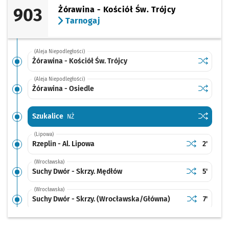
903
Żórawina - Kościół Św. Trójcy
Tarnogaj
(Aleja Niepodległości)
Sprawdź p
Żórawina 
Żórawina - Kościół Św. Trójcy
(Aleja Niepodległości)
Sprawdź p
Żórawina 
Żórawina - Osiedle
Sprawdź p
Szukalice
Szukalice
Przystanek na życzenie
NŻ
(Lipowa)
Sprawdź prop
Rzeplin - Al.
Czas pr
Rzeplin - Al. Lipowa
2'
(Wrocławska)
Sprawdź prop
Suchy Dwór -
Czas pr
Suchy Dwór - Skrzy. Mędłów
5'
(Wrocławska)
Sprawdź prop
Suchy Dwór 
Czas pr
Suchy Dwór - Skrzy. (Wrocławska/Główna)
7'
(Wrocławska)
Sprawdź prop
Biestrzyków 
Czas prz
Biestrzyków - Wrocławska
9'
Przystanek na życzenie
NŻ