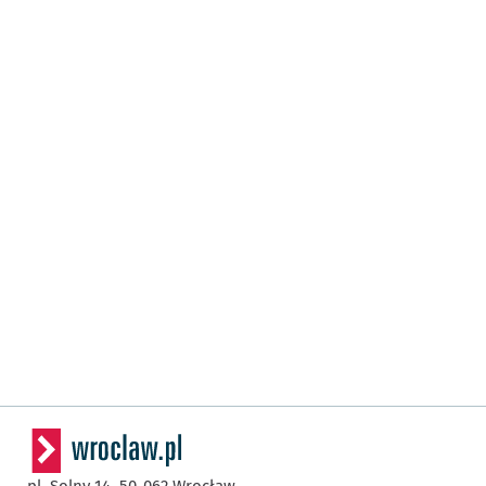
pl. Solny 14,
50-062
Wrocław