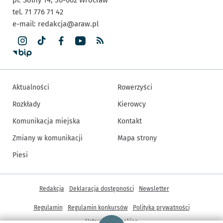
tel. 71 776 71 42
e-mail:
redakcja@araw.pl
Aktualności
Rowerzyści
Rozkłady
Kierowcy
Komunikacja miejska
Kontakt
Zmiany w komunikacji
Mapa strony
Piesi
Inne informacje
Redakcja
Deklaracja dostępności
Newsletter
Regulamin
Regulamin konkursów
Polityka prywatności
Strona główna - wroclaw.pl
Ustawienia cookies