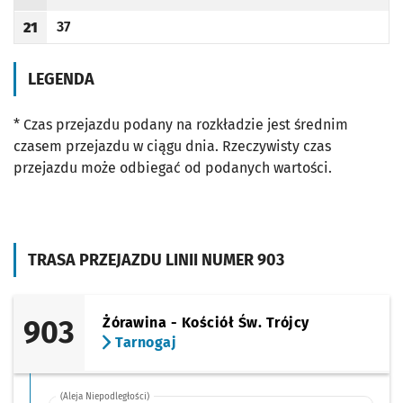
Odjazd
minut po godzinie 20
Godzina odjazdu
37
21
Odjazd
minut po godzinie 21
Godzina odjazdu
LEGENDA
* Czas przejazdu podany na rozkładzie jest średnim
czasem przejazdu w ciągu dnia. Rzeczywisty czas
przejazdu może odbiegać od podanych wartości.
TRASA PRZEJAZDU LINII NUMER 903
903
Żórawina - Kościół Św. Trójcy
Tarnogaj
(Aleja Niepodległości)