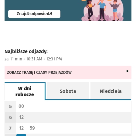
- otworzy się w nowej karcie
Znajdź odpowiedź!
Najbliższe odjazdy:
za 11 min • 10:31 AM • 12:31 PM
ZOBACZ TRASĘ I CZASY PRZEJAZDÓW
W dni
Sobota
Niedziela
robocze
Rozkład jazdy -
W dni robocze
00
5
Odjazd
minut po godzinie 5
Godzina odjazdu
12
6
Odjazd
minut po godzinie 6
Godzina odjazdu
12
59
7
Odjazd
minut po godzinie 7
Odjazd
minut po godzinie 7
Godzina odjazdu