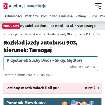
Serwis informacyjny wroclaw.pl podserwis: Komunikacja
Menu
Aktualności
Rozkłady
Komunikacja miejska
Zmiany
Piesi
Row
WROCŁAW
Wypadek autobusu i taksówki na Al. Krzywoustego
wroclaw.pl
Komunikacja
Rozkłady jazdy MPK
Linia 903
Autobu
Rozkład jazdy autobusu 903,
kierunek: Tarnogaj
Przystanek Suchy Dwór - Skrzy. Mędłów
Słupek: 61954005
Ostatnia aktualizacja:
29.06.2026
Zmiany w rozkładach
linii 903
ROZWIŃ
Poradnik Mieszkańca