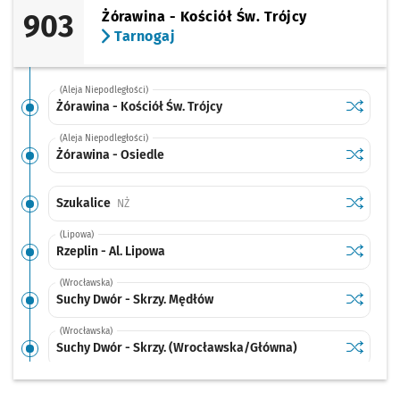
903
Żórawina - Kościół Św. Trójcy
Tarnogaj
(Aleja Niepodległości)
Sprawdź p
Żórawina 
Żórawina - Kościół Św. Trójcy
(Aleja Niepodległości)
Sprawdź p
Żórawina 
Żórawina - Osiedle
Sprawdź p
Szukalice
Szukalice
Przystanek na życzenie
NŻ
(Lipowa)
Sprawdź p
Rzeplin -
Rzeplin - Al. Lipowa
(Wrocławska)
Sprawdź p
Suchy Dwó
Suchy Dwór - Skrzy. Mędłów
(Wrocławska)
Sprawdź p
Suchy Dw
Suchy Dwór - Skrzy. (Wrocławska/Główna)
(Wrocławska)
Sprawdź p
Biestrzy
Biestrzyków - Wrocławska
Przystanek na życzenie
NŻ