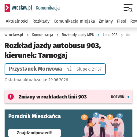
Serwis informacyjny wroclaw.pl podserwis: Komunikacja
Menu
Aktualności
Rozkłady
Komunikacja miejska
Zmiany
Piesi
Row
wroclaw.pl
Komunikacja
Rozkłady jazdy MPK
Linia 903
Autobu
Rozkład jazdy autobusu 903,
kierunek: Tarnogaj
Przystanek Morwowa
Przystanek na życzenie
NŻ
Słupek: 21137
Ostatnia aktualizacja:
29.06.2026
Zmiany w rozkładach
linii 903
ROZWIŃ
Poradnik Mieszkańca
- otworzy się w nowej karcie
Znajdź odpowiedź!