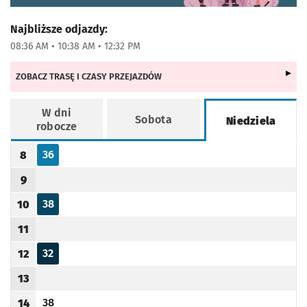
Najbliższe odjazdy:
08:36 AM • 10:38 AM • 12:32 PM
ZOBACZ TRASĘ I CZASY PRZEJAZDÓW
W dni
Sobota
Niedziela
robocze
Rozkład jazdy -
Niedziela
36
8
Odjazd
minut po godzinie 8
Godzina odjazdu
9
Godzina odjazdu
38
10
Odjazd
minut po godzinie 10
Godzina odjazdu
11
Godzina odjazdu
32
12
Odjazd
minut po godzinie 12
Godzina odjazdu
13
Godzina odjazdu
38
14