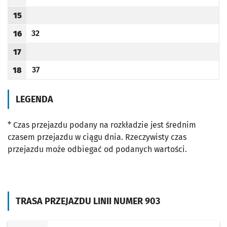
Odjazd
minut po godzinie 14
Godzina odjazdu
15
Godzina odjazdu
32
16
Odjazd
minut po godzinie 16
Godzina odjazdu
17
Godzina odjazdu
37
18
Odjazd
minut po godzinie 18
Godzina odjazdu
LEGENDA
* Czas przejazdu podany na rozkładzie jest średnim
czasem przejazdu w ciągu dnia. Rzeczywisty czas
przejazdu może odbiegać od podanych wartości.
TRASA PRZEJAZDU LINII NUMER 903