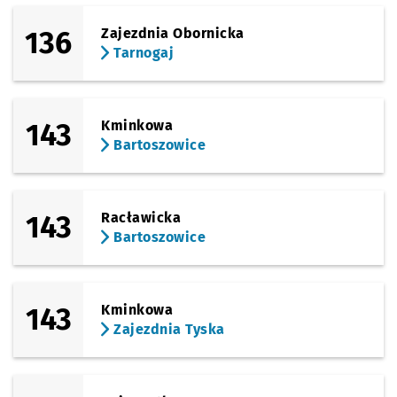
(Morwowa)
Sprawdź p
Morwowa
Morwowa
Przystanek na życzenie
NŻ
136
Zajezdnia Obornicka
Tarnogaj
(Gazowa)
Sprawdź prop
Złotostocka
Czas pr
Złotostocka
1'
Przystanek na życzenie
NŻ
(Gazowa)
143
Kminkowa
Sprawdź prop
Tarnogaj
Czas pr
Tarnogaj
2'
Bartoszowice
143
Racławicka
Bartoszowice
143
Kminkowa
Zajezdnia Tyska