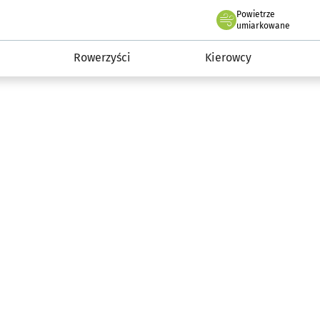
Powietrze
we Wrocławiu
munikacja
umiarkowane
Rowerzyści
Kierowcy