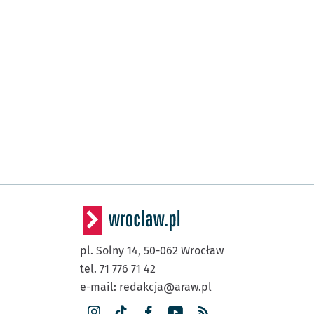
pl. Solny 14,
50-062
Wrocław
tel. 71 776 71 42
e-mail:
redakcja@araw.pl