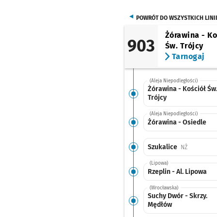
POWRÓT DO WSZYSTKICH LINI
Żórawina - Ko
903
Św. Trójcy
Tarnogaj
(Aleja Niepodległości)
Żórawina - Kościół Św
Trójcy
(Aleja Niepodległości)
Żórawina - Osiedle
Szukalice
Przystanek
NŻ
(Lipowa)
Rzeplin - Al. Lipowa
(Wrocławska)
Suchy Dwór - Skrzy.
Mędłów