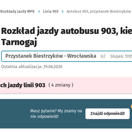
Rozkłady jazdy MPK
Linia 903
Autobus 903, przystanek Biestrzyków 
Rozkład jazdy autobusu 903, ki
Tarnogaj
Przystanek Biestrzyków - Wrocławska
Przystanek na
NŻ
Słupek: 519
Ostatnia aktualizacja:
29.06.2026
ach
jazdy
linii 903
( 4 zmiany )
Masz pytanie? My znamy na
- ot
Znajdź odpowiedź!
nie odpowiedź!