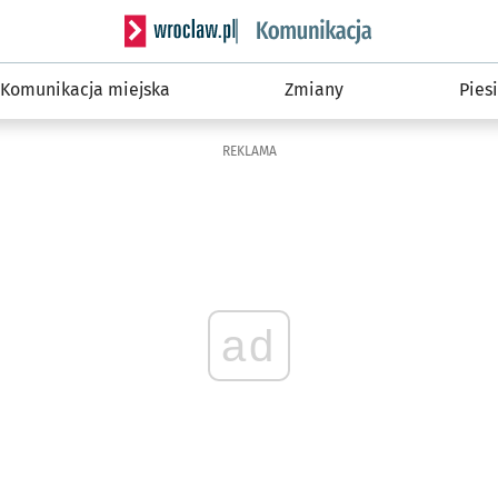
Serwis informacyjny wroclaw.pl podserwis: Ko
Komunikacja miejska
Zmiany
Piesi
REKLAMA
ad