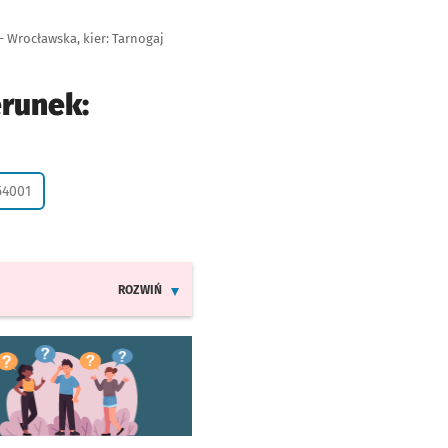
- Wrocławska, kier: Tarnogaj
erunek:
 życzenie
54001
ROZWIŃ
INFORMACJE O ZMIANACH W ROZKŁADACH JAZDY LIN
worzy się w nowej karcie