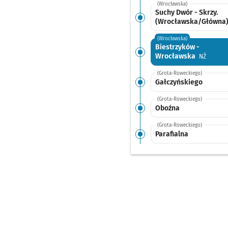
(Wrocławska)
Suchy Dwór - Skrzy.
(Wrocławska/Główna
(Wrocławska)
Biestrzyków -
Wrocławska
Przysta
NŻ
(Grota-Roweckiego)
Gałczyńskiego
(Grota-Roweckiego)
Oboźna
(Grota-Roweckiego)
Parafialna
(Grota-Roweckiego)
Wojszyce
(Grota-Roweckiego)
Przystankowa
(Borowska)
Borowska (Szpital)