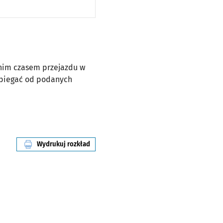
dnim czasem przejazdu w
dbiegać od podanych
Wydrukuj rozkład
linii nr 903