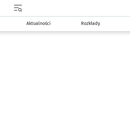
Menu główne portalu wroclaw.pl
Aktualności
Rozkłady