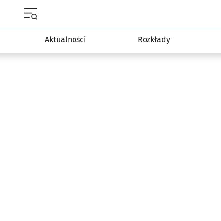
Menu główne portalu wroclaw.pl
Aktualności
Rozkłady