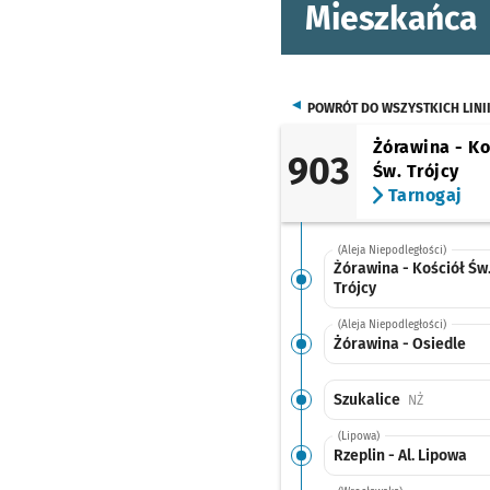
Mieszkańca
POWRÓT DO WSZYSTKICH LINI
Żórawina - Ko
903
Św. Trójcy
Tarnogaj
(Aleja Niepodległości)
Żórawina - Kościół Św
Trójcy
(Aleja Niepodległości)
Żórawina - Osiedle
Szukalice
Przystanek
NŻ
(Lipowa)
Rzeplin - Al. Lipowa