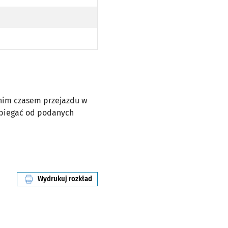
dnim czasem przejazdu w
dbiegać od podanych
Wydrukuj rozkład
linii nr 903