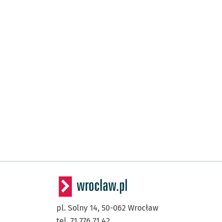
pl. Solny 14,
50-062
Wrocław
tel. 71 776 71 42