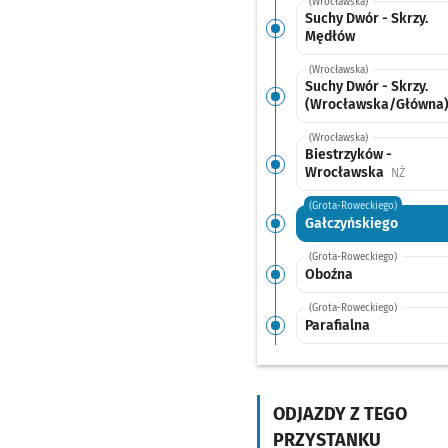
(Wrocławska)
Suchy Dwór - Skrzy.
Mędłów
(Wrocławska)
Suchy Dwór - Skrzy.
(Wrocławska/Główna
(Wrocławska)
Biestrzyków -
Wrocławska
Przysta
NŻ
(Grota-Roweckiego)
Gałczyńskiego
(Grota-Roweckiego)
Oboźna
(Grota-Roweckiego)
Parafialna
(Grota-Roweckiego)
Wojszyce
ODJAZDY Z TEGO
(Grota-Roweckiego)
Przystankowa
PRZYSTANKU