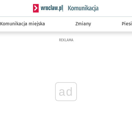
Serwis informacyjny wroclaw.pl podserwis: Ko
Komunikacja miejska
Zmiany
Piesi
REKLAMA
ad