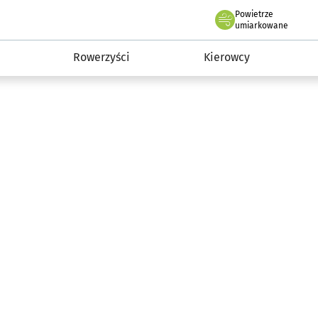
Powietrze
we Wrocławiu
munikacja
umiarkowane
Rowerzyści
Kierowcy