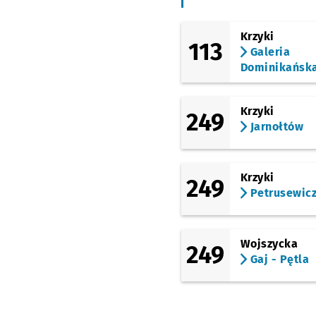
(Borowska)
Borowska (Szpital)
Krzyki
113
(Świeradowska)
Galeria
Gaj
Dominikańsk
(Świeradowska)
Świeradowska
Krzyki
249
(Morwowa)
Jarnołtów
Morwowa
Przystanek
NŻ
(Gazowa)
Złotostocka
Przystan
NŻ
Krzyki
249
(Gazowa)
Petrusewic
Tarnogaj
Wojszycka
249
Gaj - Pętla