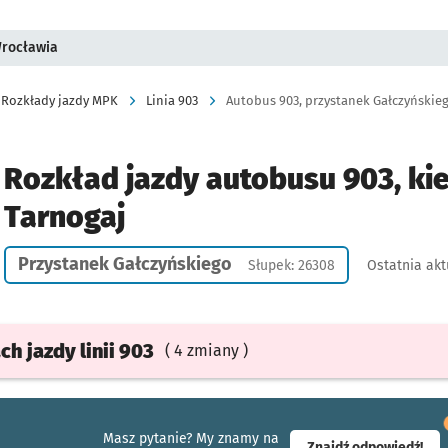
Wrocławia
Rozkłady jazdy MPK
Linia 903
Autobus 903, przystanek Gałczyńskiego
Rozkład jazdy autobusu 903, ki
Tarnogaj
Przystanek Gałczyńskiego
Słupek: 26308
Ostatnia akt
ach
jazdy
linii 903
( 4 zmiany )
Masz pytanie? My znamy na
- ot
Znajdź odpowiedź!