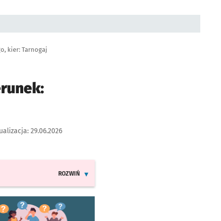
, kier: Tarnogaj
erunek:
ualizacja:
29.06.2026
ROZWIŃ
INFORMACJE O ZMIANACH W ROZKŁADACH JAZDY LIN
worzy się w nowej karcie