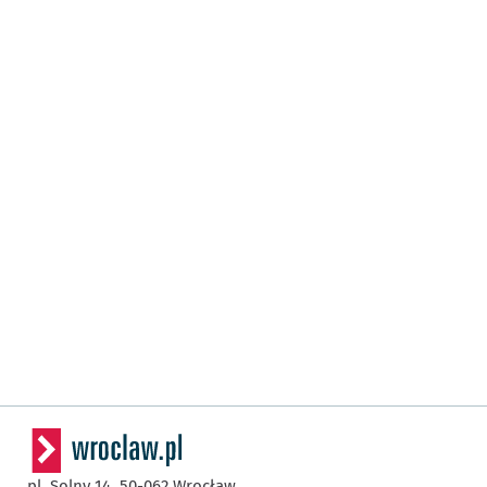
pl. Solny 14,
50-062
Wrocław