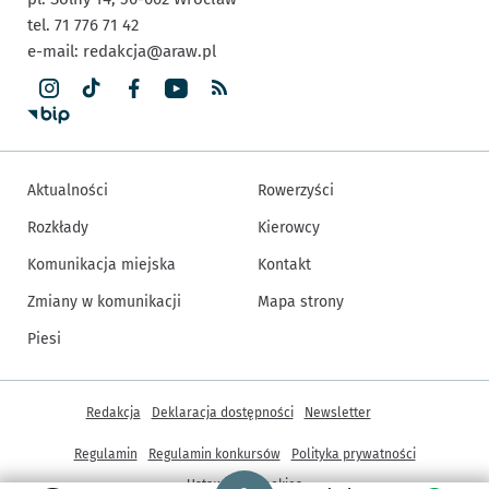
tel. 71 776 71 42
e-mail:
redakcja@araw.pl
Aktualności
Rowerzyści
Rozkłady
Kierowcy
Komunikacja miejska
Kontakt
Zmiany w komunikacji
Mapa strony
Piesi
Inne informacje
Redakcja
Deklaracja dostępności
Newsletter
Regulamin
Regulamin konkursów
Polityka prywatności
Strona główna - wroclaw.pl
Ustawienia cookies