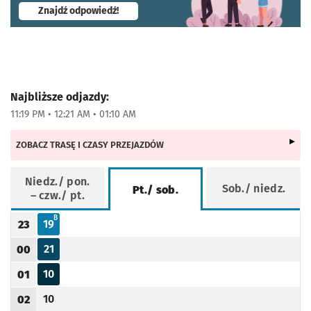
- otworzy się w nowej karcie
Znajdź odpowiedź!
Najbliższe odjazdy:
11:19 PM • 12:21 AM • 01:10 AM
ZOBACZ TRASĘ I CZASY PRZEJAZDÓW
Niedz./ pon.
Sob./ niedz.
Pt./ sob.
– czw./ pt.
Rozkład jazdy -
Pt./ sob.
B - KURS SKRÓCONY DO BROCHOWA
B
19
23
Odjazd
minut po godzinie 23
Godzina odjazdu
21
00
Odjazd
minut po godzinie 00
Godzina odjazdu
10
01
Odjazd
minut po godzinie 01
Godzina odjazdu
10
02
Odjazd
minut po godzinie 02
Godzina odjazdu