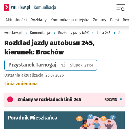
Serwis informacyjny wroclaw.pl podserwis: Komunikacja
Menu
Aktualności
Rozkłady
Komunikacja miejska
Zmiany
Piesi
Row
wroclaw.pl
Komunikacja
Rozkłady jazdy MPK
Linia 245
Autobu
Rozkład jazdy autobusu 245,
kierunek: Brochów
Przystanek Tarnogaj
Przystanek na życzenie
NŻ
Słupek: 21151
Ostatnia aktualizacja:
25.07.2026
Linia zmieniona
Zmiany w rozkładach
linii 245
ROZWIŃ
Poradnik Mieszkańca