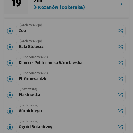
19
Zoo
Kozanów (Dokerska)
(Wróblewskiego)
Sprawdź
przysta
Zoo
(Wróblewskiego)
Sprawdź
przystan
Hala Stulecia
(Curie-Skłodowskiej)
Sprawdź
przystan
Kliniki - Politechnika Wrocławska
(Curie-Skłodowskiej)
Sprawdź
przystan
Pl. Grunwaldzki
(Piastowska)
Sprawdź
przysta
Piastowska
(Sienkiewicza)
Sprawdź
przysta
Górnickiego
(Sienkiewicza)
Sprawdź
przysta
Ogród Botaniczny