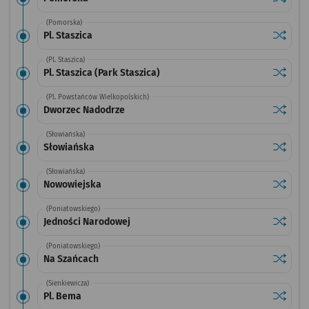
(Pomorska)
Sprawdź
przystan
Pl. Staszica
(Pl. Staszica)
Sprawdź
przystan
Pl. Staszica (Park Staszica)
(Pl. Powstańców Wielkopolskich)
Sprawdź
przysta
Dworzec Nadodrze
(Słowiańska)
Sprawdź
przysta
Słowiańska
(Słowiańska)
Sprawdź
przysta
Nowowiejska
(Poniatowskiego)
Sprawdź
przysta
Jedności Narodowej
(Poniatowskiego)
Sprawdź
przysta
Na Szańcach
(Sienkiewicza)
Sprawdź
przysta
Pl. Bema