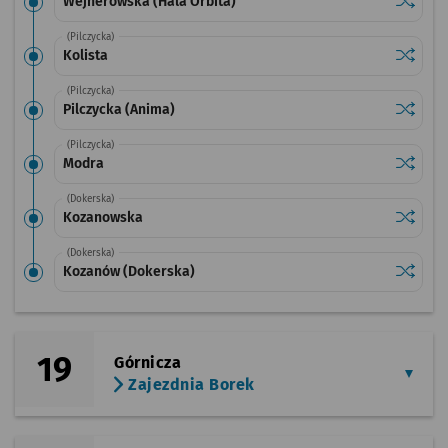
Sprawdź
przysta
Wejherowska (Hala Orbita)
(Pilczycka)
Sprawdź
przystan
Kolista
(Pilczycka)
Sprawdź
przysta
Pilczycka (Anima)
(Pilczycka)
Sprawdź
przysta
Modra
(Dokerska)
Sprawdź
przysta
Kozanowska
(Dokerska)
Sprawdź
przysta
Kozanów (Dokerska)
19
Górnicza
Zajezdnia Borek