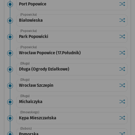
Sprawdź
przysta
Port Popowice
(Popowicka)
Sprawdź
przysta
Białowieska
(Popowicka)
Sprawdź
przysta
Park Popowicki
(Popowicka)
Sprawdź
przysta
Wrocław Popowice (17.Południk)
(Długa)
Sprawdź
przysta
Długa (Ogrody Działkowe)
(Długa)
Sprawdź
przysta
Wrocław Szczepin
(Długa)
Sprawdź
przysta
Michalczyka
(Dmowskiego)
Sprawdź
przysta
Kępa Mieszczańska
(Dubois)
Sprawdź
przysta
Pomorska