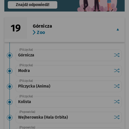
- otworzy się w nowej karcie
Znajdź odpowiedź!
19
Górnicza
Zoo
(Pilczycka)
Sprawdź
przysta
Górnicza
(Pilczycka)
Sprawdź
przysta
Modra
(Pilczycka)
Sprawdź
przysta
Pilczycka (Anima)
(Pilczycka)
Sprawdź
przystan
Kolista
(Popowicka)
Sprawdź
przysta
Wejherowska (Hala Orbita)
(Popowicka)