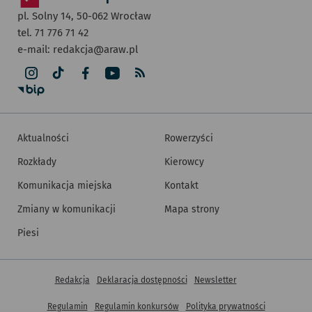
pl. Solny 14,
50-062
Wrocław
tel. 71 776 71 42
e-mail:
redakcja@araw.pl
Aktualności
Rowerzyści
Rozkłady
Kierowcy
Komunikacja miejska
Kontakt
Zmiany w komunikacji
Mapa strony
Piesi
Inne informacje
Redakcja
Deklaracja dostępności
Newsletter
Regulamin
Regulamin konkursów
Polityka prywatności