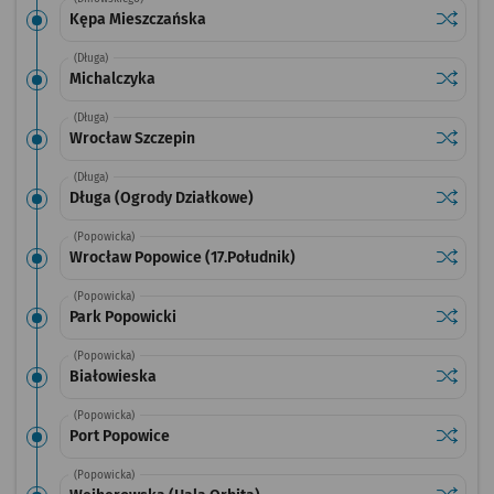
Sprawdź
przysta
Kępa Mieszczańska
(Długa)
Sprawdź
przysta
Michalczyka
(Długa)
Sprawdź
przysta
Wrocław Szczepin
(Długa)
Sprawdź
przysta
Długa (Ogrody Działkowe)
(Popowicka)
Sprawdź
przysta
Wrocław Popowice (17.Południk)
(Popowicka)
Sprawdź
przysta
Park Popowicki
(Popowicka)
Sprawdź
przysta
Białowieska
(Popowicka)
Sprawdź
przysta
Port Popowice
(Popowicka)