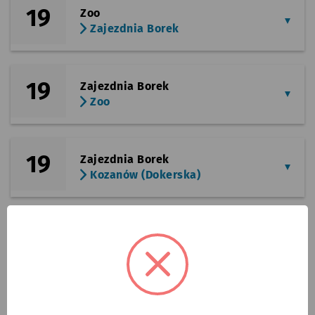
19
Zoo
Zajezdnia Borek
19
Zajezdnia Borek
Zoo
19
Zajezdnia Borek
Kozanów (Dokerska)
Zgłoś błąd w rozkładach jazdy
REKLAMA