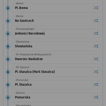
(Bema)
Sprawdź
przysta
Pl. Bema
(Bema)
Sprawdź
przysta
Na Szańcach
(Poniatowskiego)
Sprawdź
przysta
Jedności Narodowej
(Słowiańska)
Sprawdź
przysta
Słowiańska
(Pl. Powstańców Wielkopolskich)
Sprawdź
przysta
Dworzec Nadodrze
(Pl. Staszica)
Sprawdź
przystan
Pl. Staszica (Park Staszica)
(Pomorska)
Sprawdź
przystan
Pl. Staszica
(Dubois)
Sprawdź
przysta
Pomorska
(Dmowskiego)