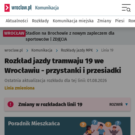
Serwis informacyjny wroclaw.pl podserwis: Komunikacja
Menu
Aktualności
Rozkłady
Komunikacja miejska
Zmiany
Piesi
Row
WROCŁAW
Stadion na Brochowie z nowym zapleczem dla
sportowców | ZDJĘCIA
wroclaw.pl
Komunikacja
Rozkłady jazdy MPK
Linia 19
Rozkład jazdy tramwaju 19 we
Wrocławiu - przystanki i przesiadki
Ostatnia aktualizacja rozkładu dla tej linii:
01.08.2026
Linia zmieniona
Zmiany w rozkładach
linii 19
ROZWIŃ
Poradnik Mieszkańca