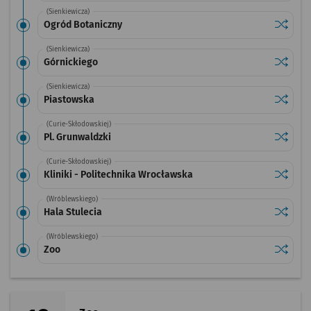
(Sienkiewicza)
Sprawdź
przysta
Ogród Botaniczny
(Sienkiewicza)
Sprawdź
przysta
Górnickiego
(Sienkiewicza)
Sprawdź
przysta
Piastowska
(Curie-Skłodowskiej)
Sprawdź
przystan
Pl. Grunwaldzki
(Curie-Skłodowskiej)
Sprawdź
przystan
Kliniki - Politechnika Wrocławska
(Wróblewskiego)
Sprawdź
przystan
Hala Stulecia
(Wróblewskiego)
Sprawdź
przysta
Zoo