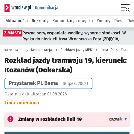
Serwis informacyjny wroclaw.pl podserwis: Komunikacja
Menu
Aktualności
Rozkłady
Komunikacja miejska
Zmiany
Piesi
Row
Z MIASTA
Pyszne sery, wspaniałe wędliny, wyborne słodkości. W
Rynku do niedzieli trwa Wrocławska Feta [ZDJĘCIA]
wroclaw.pl
Komunikacja
Rozkłady jazdy MPK
Linia 19
Tramwaj
Rozkład jazdy tramwaju 19, kierunek:
Kozanów (Dokerska)
Przystanek Pl. Bema
Słupek: 20621
Ostatnia aktualizacja:
01.08.2026
Linia zmieniona
Zmiany w rozkładach
linii 19
ROZWIŃ