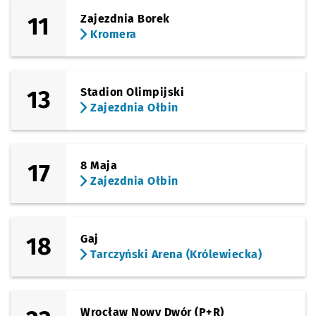
11
Zajezdnia Borek
(Pilczycka)
Sprawdź propo
Pilczycka (An
Czas prze
Pilczycka (Anima)
29'
Kromera
(Pilczycka)
Sprawdź propo
Modra
Czas prze
Modra
30'
13
Stadion Olimpijski
(Dokerska)
Sprawdź propo
Kozanowska
Czas prz
Kozanowska
31'
Zajezdnia Ołbin
(Dokerska)
Sprawdź propo
Kozanów (Dok
Czas prz
Kozanów (Dokerska)
32'
17
8 Maja
Zajezdnia Ołbin
18
Gaj
Tarczyński Arena (Królewiecka)
Wrocław Nowy Dwór (P+R)