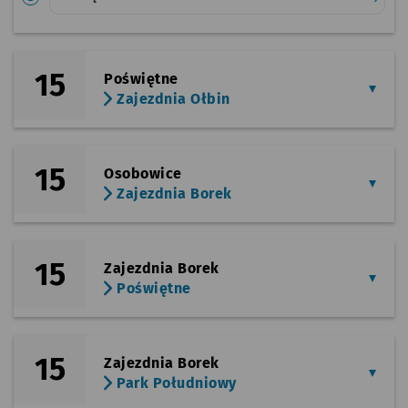
15
Poświętne
Zajezdnia Ołbin
15
Osobowice
Zajezdnia Borek
15
Zajezdnia Borek
Poświętne
15
Zajezdnia Borek
Park Południowy