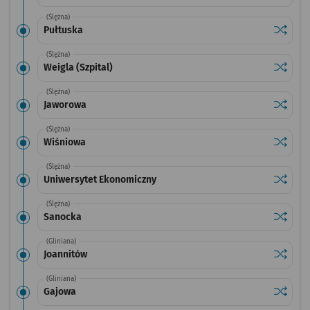
(Ślężna)
Sprawdź
przysta
Pułtuska
(Ślężna)
Sprawdź
przystan
Weigla (Szpital)
(Ślężna)
Sprawdź
przysta
Jaworowa
(Ślężna)
Sprawdź
przysta
Wiśniowa
(Ślężna)
Sprawdź
przysta
Uniwersytet Ekonomiczny
(Ślężna)
Sprawdź
przysta
Sanocka
(Gliniana)
Sprawdź
przysta
Joannitów
(Gliniana)
Sprawdź
przysta
Gajowa