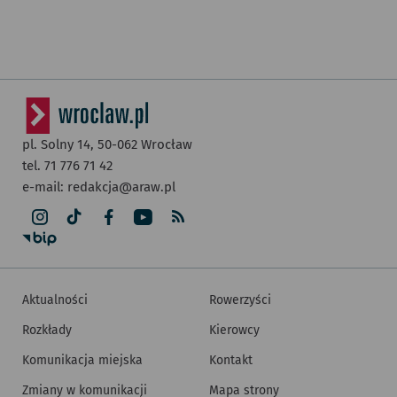
pl. Solny 14,
50-062
Wrocław
tel. 71 776 71 42
e-mail:
redakcja@araw.pl
Aktualności
Rowerzyści
Rozkłady
Kierowcy
Komunikacja miejska
Kontakt
Zmiany w komunikacji
Mapa strony