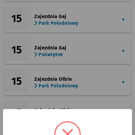
15
Zajezdnia Gaj
Park Południowy
15
Zajezdnia Gaj
Poświętne
15
Zajezdnia Ołbin
Park Południowy
15
Zajezdnia Ołbin
Poświętne