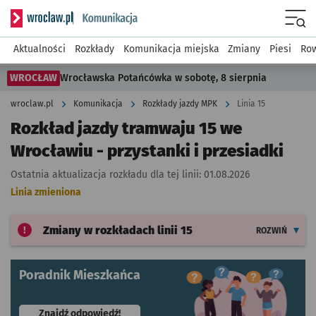
Serwis informacyjny wroclaw.pl podserwis: Komunikacja
Menu
Aktualności
Rozkłady
Komunikacja miejska
Zmiany
Piesi
Row
WROCŁAW
Wrocławska Potańcówka w sobotę, 8 sierpnia
wroclaw.pl
Komunikacja
Rozkłady jazdy MPK
Linia 15
Rozkład jazdy tramwaju 15 we
Wrocławiu - przystanki i przesiadki
Ostatnia aktualizacja rozkładu dla tej linii:
01.08.2026
Linia zmieniona
Zmiany w rozkładach
linii 15
ROZWIŃ
Poradnik Mieszkańca
- otworzy się w nowej karcie
Znajdź odpowiedź!