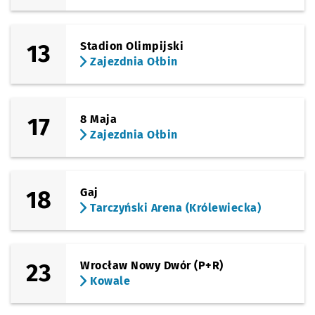
(Pilczycka)
Sprawdź propo
Modra
Czas prze
Modra
29'
13
Stadion Olimpijski
(Dokerska)
Sprawdź propo
Kozanowska
Czas prze
Kozanowska
30'
Zajezdnia Ołbin
(Dokerska)
Sprawdź propo
Kozanów (Dok
Czas prz
Kozanów (Dokerska)
31'
17
8 Maja
Zajezdnia Ołbin
18
Gaj
Tarczyński Arena (Królewiecka)
23
Wrocław Nowy Dwór (P+R)
Kowale