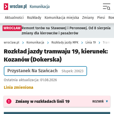
Serwis informacyjny wroclaw.pl podserwis: Komunikacja
Menu
Aktualności
Rozkłady
Komunikacja miejska
Zmiany
Piesi
Row
WROCŁAW
Remont torów na Stawowej i Peronowej. Od 8 sierpnia
zmiany dla kierowców i pasażerów
wroclaw.pl
Komunikacja
Rozkłady jazdy MPK
Linia 19
Tramwaj
Rozkład jazdy tramwaju 19, kierunek:
Kozanów (Dokerska)
Przystanek Na Szańcach
Słupek: 20623
Ostatnia aktualizacja:
01.08.2026
Linia zmieniona
Zmiany w rozkładach
linii 19
ROZWIŃ