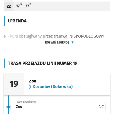
N - KURS OBSŁUGIWANY PRZEZ TRAMWAJ NISKOPODŁOGOWY
N - KURS OBSŁUGIWANY PRZEZ TRAMWAJ NISKOPODŁOGOWY
N
N
17
37
22
Odjazd
minut po godzinie 22
Odjazd
minut po godzinie 22
Godzina odjazdu
LEGENDA
N - kurs obsługiwany przez tramwaj NISKOPODŁOGOWY
ROZWIŃ LEGENDĘ
TRASA PRZEJAZDU LINII NUMER 19
19
Zoo
Kozanów (Dokerska)
(Wróblewskiego)
Sprawdź p
Zoo
Zoo