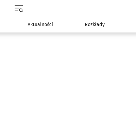
Menu główne portalu wroclaw.pl
Aktualności
Rozkłady