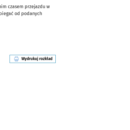
dnim czasem przejazdu w
dbiegać od podanych
Wydrukuj rozkład
linii nr 907