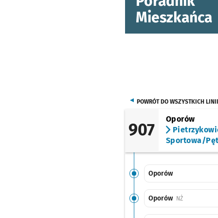
Poradnik
Mieszkańca
POWRÓT DO WSZYSTKICH LINI
Oporów
907
Pietrzykowi
Sportowa/Pęt
Oporów
Oporów
Przystanek n
NŻ