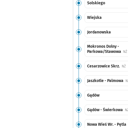
Solskiego
Wiejska
Jordanowska
Mokronos Dolny -
Parkowa/Stawowa
NŻ
Cesarzowice Skrz.
P
NŻ
Jaszkotle - Palmowa
N
Gądów
Gądów - Świerkowa
N
Nowa Wieś Wr. - Pętla