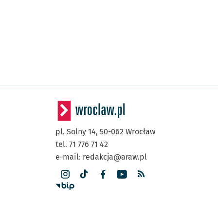
pl. Solny 14,
50-062
Wrocław
tel. 71 776 71 42
e-mail:
redakcja@araw.pl