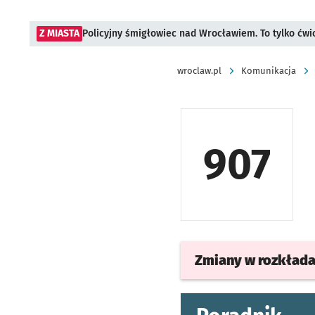
Z MIASTA
Policyjny śmigłowiec nad Wrocławiem. To tylko ćwi
wroclaw.pl
Komunikacja
907
Zmiany w rozkład