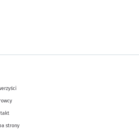
erzyści
rowcy
takt
a strony