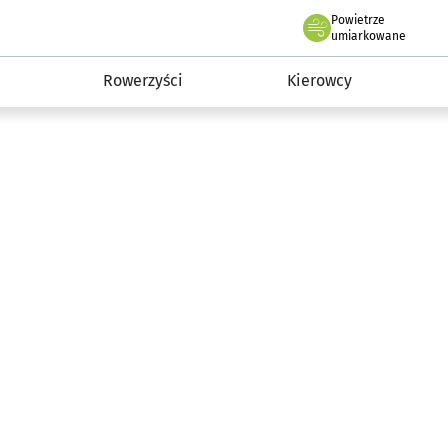
Powietrze
we Wrocławiu
munikacja
umiarkowane
Rowerzyści
Kierowcy