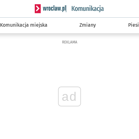
Serwis informacyjny wroclaw.pl podserwis: Ko
Komunikacja miejska
Zmiany
Piesi
REKLAMA
ad