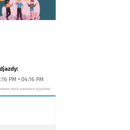
worzy się w nowej karcie
djazdy:
3:16 PM • 04:16 PM
dstawie tabeli planowych odjazdów)
Ą WIEŚ WROCŁAWSKĄ