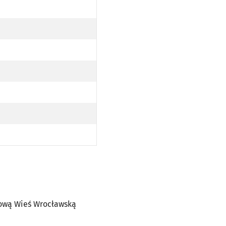
Ą WIEŚ WROCŁAWSKĄ
Nową Wieś Wrocławską