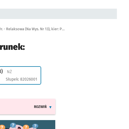
Autobus 907, przystanek Nowa Wieś Wr. - Relaksowa (Na Wys. Nr 13), kier: Pietrzykowice - Sportowa/Pętla
runek:
3)
Przystanek na życzenie
NŻ
Słupek: 82026001
ROZWIŃ
INFORMACJE O ZMIANACH W ROZKŁADACH JAZDY LIN