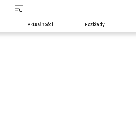
Menu główne portalu wroclaw.pl
Aktualności
Rozkłady