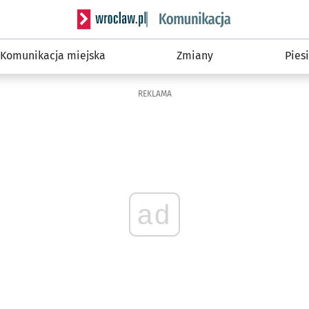
Serwis informacyjny wroclaw.pl podserwis: Ko
Komunikacja miejska
Zmiany
Piesi
REKLAMA
ad