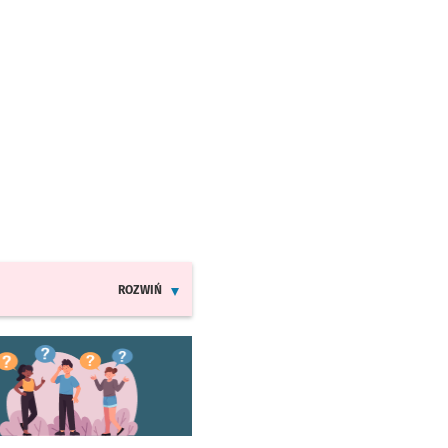
ROZWIŃ
INFORMACJE O ZMIANACH W ROZKŁADACH JAZDY MPK
worzy się w nowej karcie