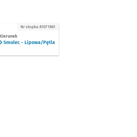
lec - Lipowa/Pętla
Nr słupka 81071861
Kierunek
Smolec - Lipowa/Pętla