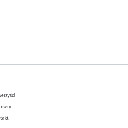
erzyści
rowcy
takt