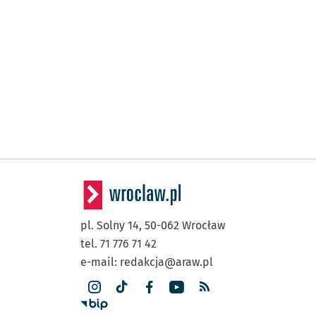
pl. Solny 14,
50-062
Wrocław
tel. 71 776 71 42
e-mail:
redakcja@araw.pl