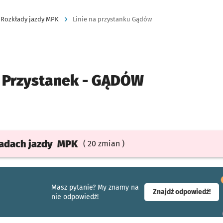
Rozkłady jazdy MPK
Linie na przystanku Gądów
Przystanek -
GĄDÓW
ładach
jazdy
MPK
( 20 zmian )
Masz pytanie? My znamy na
- ot
Znajdź odpowiedź!
nie odpowiedź!