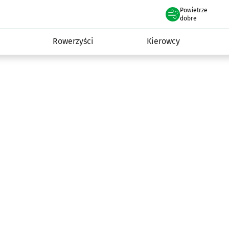
Powietrze
we Wrocławiu
munikacja
dobre
Rowerzyści
Kierowcy