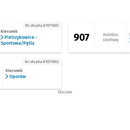
ietrzykowice - Sportowa/Pętla
907 - kierunek Smo
Nr słupka 81071861
Kierunek
907
Autobus
Pietrzykowice -
strefowy
Sportowa/Pętla
porów
Nr słupka 81071862
Kierunek
Oporów
REKLAMA