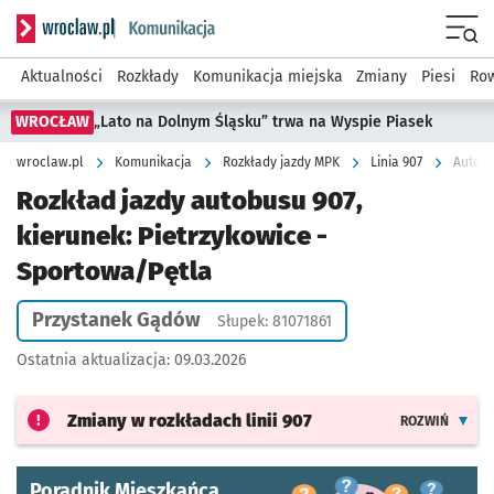
Serwis informacyjny wroclaw.pl podserwis: Komunikacja
Menu
Aktualności
Rozkłady
Komunikacja miejska
Zmiany
Piesi
Row
WROCŁAW
„Lato na Dolnym Śląsku” trwa na Wyspie Piasek
wroclaw.pl
Komunikacja
Rozkłady jazdy MPK
Linia 907
Autobu
Rozkład jazdy autobusu 907,
kierunek: Pietrzykowice -
Sportowa/Pętla
Przystanek Gądów
Słupek: 81071861
Ostatnia aktualizacja:
09.03.2026
Zmiany w rozkładach
linii 907
ROZWIŃ
Poradnik Mieszkańca