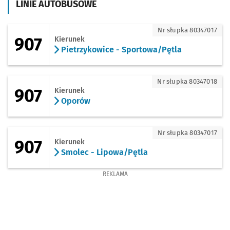
LINIE AUTOBUSOWE
907 - kierunek Pietrzykowice - Sportow
Nr słupka 80347017
907
Kierunek
Pietrzykowice - Sportowa/Pętla
907 - kierunek Oporów
Nr słupka 80347018
907
Kierunek
Oporów
907 - kierunek Smolec - Lipowa/Pętla
Nr słupka 80347017
907
Kierunek
Smolec - Lipowa/Pętla
REKLAMA