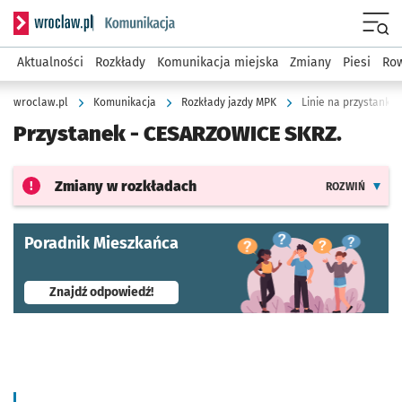
Serwis informacyjny wroclaw.pl podserwis: Komunikacja
Menu
Aktualności
Rozkłady
Komunikacja miejska
Zmiany
Piesi
Row
wroclaw.pl
Komunikacja
Rozkłady jazdy MPK
Linie na przystanku 
Przystanek -
CESARZOWICE SKRZ.
Zmiany w rozkładach
ROZWIŃ
Poradnik Mieszkańca
- otworzy się w nowej karcie
Znajdź odpowiedź!