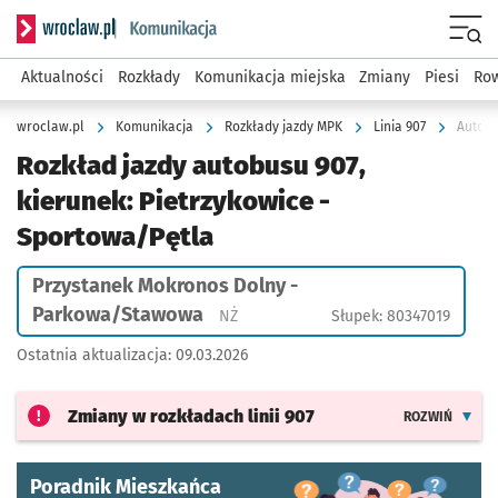
Serwis informacyjny wroclaw.pl podserwis: Komunikacja
Menu
Aktualności
Rozkłady
Komunikacja miejska
Zmiany
Piesi
Row
wroclaw.pl
Komunikacja
Rozkłady jazdy MPK
Linia 907
Rozkład jazdy autobusu 907,
kierunek: Pietrzykowice -
Sportowa/Pętla
Przystanek Mokronos Dolny -
Parkowa/Stawowa
Przystanek na życzenie
NŻ
Słupek: 80347019
Ostatnia aktualizacja:
09.03.2026
Zmiany w rozkładach
linii 907
ROZWIŃ
Poradnik Mieszkańca