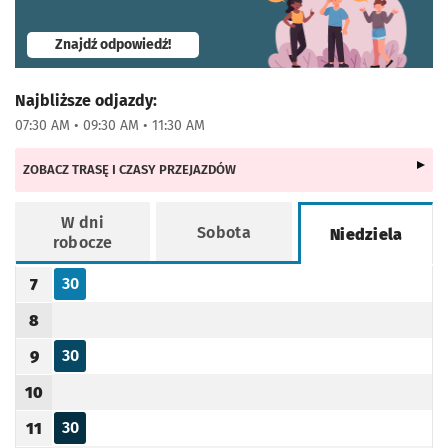
- otworzy się w nowej karcie
Znajdź odpowiedź!
Najbliższe odjazdy:
07:30 AM • 09:30 AM • 11:30 AM
ZOBACZ TRASĘ I CZASY PRZEJAZDÓW
W dni
Sobota
Niedziela
robocze
Rozkład jazdy -
Niedziela
30
7
Odjazd
minut po godzinie 7
Godzina odjazdu
8
Godzina odjazdu
30
9
Odjazd
minut po godzinie 9
Godzina odjazdu
10
Godzina odjazdu
30
11
Odjazd
minut po godzinie 11
Godzina odjazdu