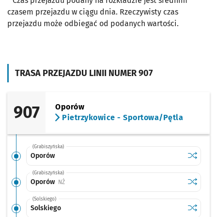
* Czas przejazdu podany na rozkładzie jest średnim
czasem przejazdu w ciągu dnia. Rzeczywisty czas
przejazdu może odbiegać od podanych wartości.
TRASA PRZEJAZDU LINII NUMER 907
907
Oporów
Pietrzykowice - Sportowa/Pętla
(Grabiszyńska)
Sprawdź p
Oporów
Oporów
(Grabiszyńska)
Sprawdź p
Oporów
Oporów
Przystanek na życzenie
NŻ
(Solskiego)
Sprawdź p
Solskieg
Solskiego