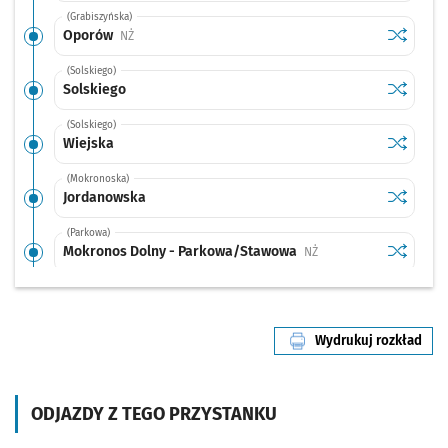
(Grabiszyńska)
Sprawdź p
Oporów
Oporów
Przystanek na życzenie
NŻ
(Solskiego)
Sprawdź p
Solskieg
Solskiego
(Solskiego)
Sprawdź p
Wiejska
Wiejska
(Mokronoska)
Sprawdź p
Jordanow
Jordanowska
(Parkowa)
Sprawdź p
Mokronos
Mokronos Dolny - Parkowa/Stawowa
Przystanek na życzenie
NŻ
(Wrocławska)
Sprawdź p
Cesarzowi
Cesarzowice Skrz.
Przystanek na życzenie
NŻ
Wydrukuj rozkład
(Wrocławska)
linii nr 907
Sprawdź p
Jaszkotle
Jaszkotle - Kościół
(Wrocławska)
ODJAZDY Z TEGO PRZYSTANKU
Sprawdź p
Pietrzyk
Pietrzykowice - Wrocławska/Stawowa
Przystanek na życzeni
NŻ