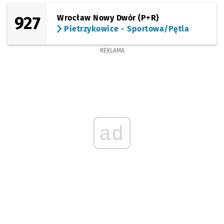
(Sportowa)
Sprawdź p
Pietrzyk
Pietrzykowice - Sportowa/Główna
927
Wrocław Nowy Dwór (P+R)
Pietrzykowice - Sportowa/Pętla
(Sportowa)
Sprawdź p
Pietrzyko
Pietrzykowice - Sportowa/Pętla
REKLAMA
ad