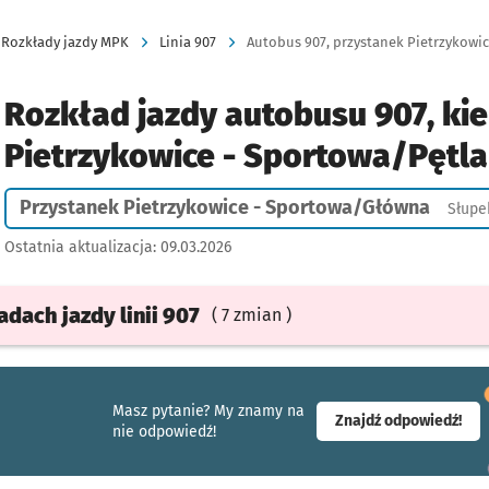
Rozkłady jazdy MPK
Linia 907
Rozkład jazdy autobusu 907, kie
Pietrzykowice - Sportowa/Pętla
Przystanek Pietrzykowice - Sportowa/Główna
Słupe
Ostatnia aktualizacja:
09.03.2026
ładach
jazdy
linii 907
( 7 zmian )
Masz pytanie? My znamy na
- ot
Znajdź odpowiedź!
nie odpowiedź!