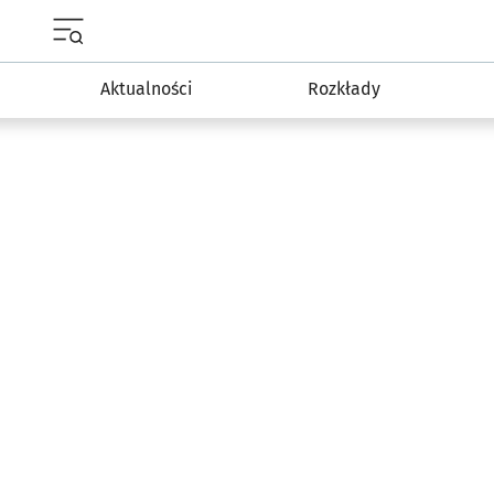
Menu główne portalu wroclaw.pl
Aktualności
Rozkłady