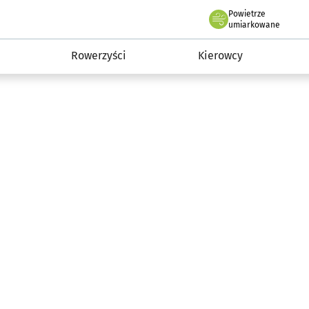
Powietrze
we Wrocławiu
munikacja
umiarkowane
Rowerzyści
Kierowcy