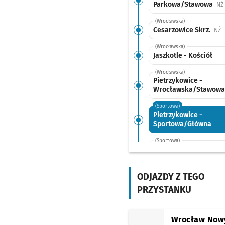
Parkowa/Stawowa
NŻ
(Wrocławska)
Cesarzowice Skrz.
P
NŻ
(Wrocławska)
Jaszkotle - Kościół
(Wrocławska)
Pietrzykowice -
Wrocławska/Stawow
(Sportowa)
Pietrzykowice -
Sportowa/Główna
(Sportowa)
Pietrzykowice -
Sportowa/Pętla
ODJAZDY Z TEGO
PRZYSTANKU
Wrocław Now