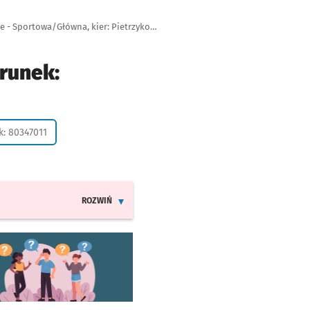
Autobus 907, przystanek Pietrzykowice - Sportowa/Główna, kier: Pietrzykowice - Sportowa/Pętla
runek:
k: 80347011
ROZWIŃ
INFORMACJE O ZMIANACH W ROZKŁADACH JAZDY LIN
worzy się w nowej karcie