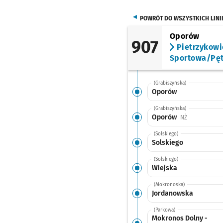
POWRÓT DO WSZYSTKICH LINI
Oporów
907
Pietrzykowi
Sportowa/Pęt
(Grabiszyńska)
Oporów
(Grabiszyńska)
Oporów
Przystanek n
NŻ
(Solskiego)
Solskiego
(Solskiego)
Wiejska
(Mokronoska)
Jordanowska
(Parkowa)
Mokronos Dolny -