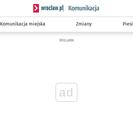
Serwis informacyjny wroclaw.pl podserwis: Ko
Komunikacja miejska
Zmiany
Piesi
REKLAMA
ad