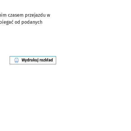
dnim czasem przejazdu w
dbiegać od podanych
Wydrukuj rozkład
linii nr 907