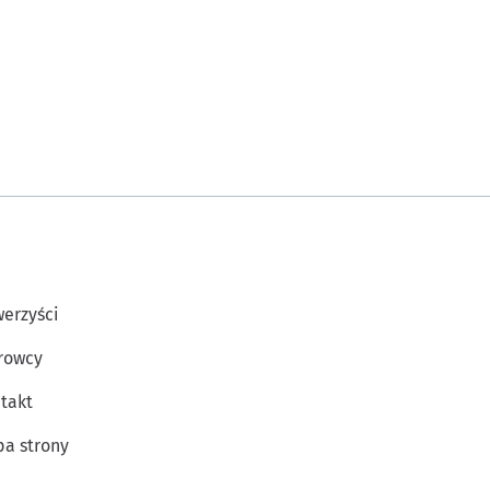
erzyści
rowcy
takt
a strony