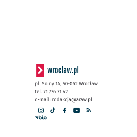
pl. Solny 14,
50-062
Wrocław
tel. 71 776 71 42
e-mail:
redakcja@araw.pl