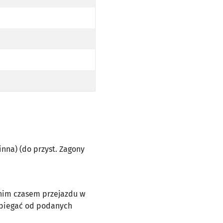
A) (DO PRZYST. ZAGONY PO TRASIE)
(ROŚLINNA) (DO PRZYST. ZAGONY PO TRASIE)
ELKIEGO (ROŚLINNA) (DO PRZYST. ZAGONY PO TRASIE)
(ROŚLINNA) (DO PRZYST. ZAGONY PO TRASIE)
A) (DO PRZYST. ZAGONY PO TRASIE)
nna) (do przyst. Zagony
dnim czasem przejazdu w
dbiegać od podanych