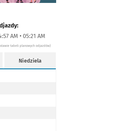
djazdy:
4:57 AM • 05:21 AM
dstawie tabeli planowych odjazdów)
Niedziela
) (DO PRZYST. ZAGONY PO TRASIE)
) (DO PRZYST. ZAGONY PO TRASIE)
LKIEGO (ROŚLINNA) (DO PRZYST. ZAGONY PO TRASIE)
(ROŚLINNA) (DO PRZYST. ZAGONY PO TRASIE)
BORU WIELKIEGO (ROŚLINNA) (DO PRZYST. ZAGONY PO TRASIE)
ie 6
A) (DO PRZYST. ZAGONY PO TRASIE)
ELKIEGO (ROŚLINNA) (DO PRZYST. ZAGONY PO TRASIE)
(ROŚLINNA) (DO PRZYST. ZAGONY PO TRASIE)
BORU WIELKIEGO (ROŚLINNA) (DO PRZYST. ZAGONY PO TRASIE)
ie 8