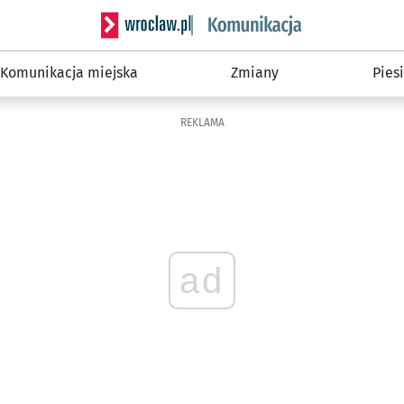
Serwis informacyjny wroclaw.pl podserwis: Ko
Komunikacja miejska
Zmiany
Piesi
REKLAMA
ad