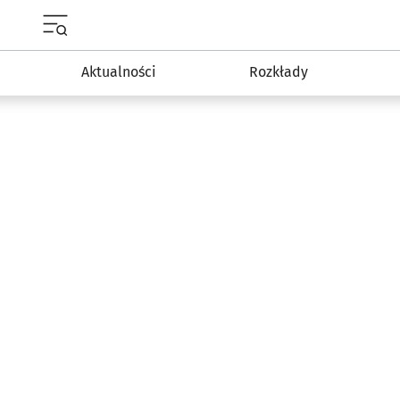
Menu główne portalu wroclaw.pl
Aktualności
Rozkłady