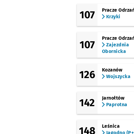
Pracze Odrza
107
Krzyki
Pracze Odrza
107
Zajezdnia
Obornicka
Kozanów
126
Wojszycka
Jarnołtów
142
Paprotna
Leśnica
148
Jagodno (P+