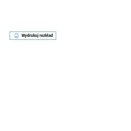
Wydrukuj rozkład
linii nr 122