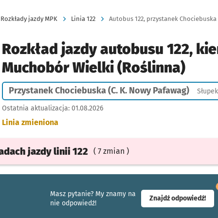
Rozkłady jazdy MPK
Linia 122
Rozkład jazdy autobusu 122, kie
Muchobór Wielki (Roślinna)
Przystanek Chociebuska (C. K. Nowy Pafawag)
Słupek
Ostatnia aktualizacja:
01.08.2026
Linia zmieniona
ładach
jazdy
linii 122
( 7 zmian )
Masz pytanie? My znamy na
- ot
Znajdź odpowiedź!
nie odpowiedź!