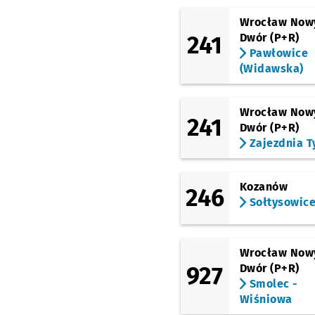
Wrocław Now
241
Dwór (P+R)
Pawłowice
(Widawska)
Wrocław Now
241
Dwór (P+R)
Zajezdnia T
Kozanów
246
Sołtysowic
Wrocław Now
927
Dwór (P+R)
Smolec -
Wiśniowa