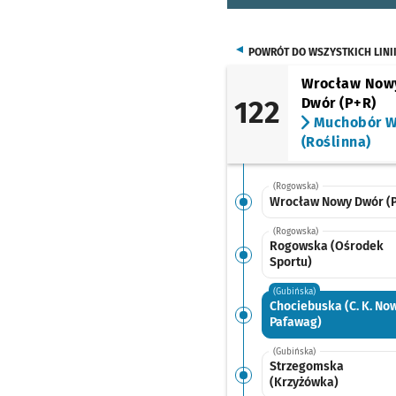
POWRÓT DO WSZYSTKICH LINI
Wrocław Now
122
Dwór (P+R)
Muchobór W
(Roślinna)
(Rogowska)
Wrocław Nowy Dwór (
(Rogowska)
Rogowska (Ośrodek
Sportu)
(Gubińska)
Chociebuska (C. K. No
Pafawag)
(Gubińska)
Strzegomska
(Krzyżówka)