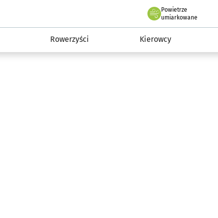
Powietrze
we Wrocławiu
munikacja
umiarkowane
Rowerzyści
Kierowcy