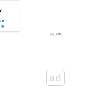
y
ce -
la
REKLAMA
ad