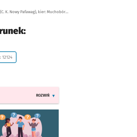
Autobus 122, przystanek Chociebuska (C. K. Nowy Pafawag), kier: Muchobór Wielki (Roślinna)
runek:
: 12124
ROZWIŃ
INFORMACJE O ZMIANACH W ROZKŁADACH JAZDY LINII
worzy się w nowej karcie