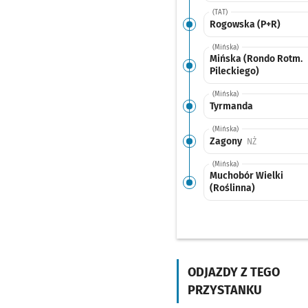
(TAT)
Rogowska (P+R)
(Mińska)
Mińska (Rondo Rotm.
Pileckiego)
(Mińska)
Tyrmanda
(Mińska)
Zagony
Przystanek na
NŻ
(Mińska)
Muchobór Wielki
(Roślinna)
ODJAZDY Z TEGO
PRZYSTANKU