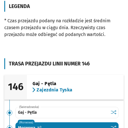
LEGENDA
* Czas przejazdu podany na rozkładzie jest średnim
czasem przejazdu w ciągu dnia. Rzeczywisty czas
przejazdu może odbiegać od podanych wartości.
TRASA PRZEJAZDU LINII NUMER 146
146
Gaj - Pętla
Zajezdnia Tyska
(Świeradowska)
Sprawdź p
Gaj - Pętl
Gaj - Pętla
(Morwowa)
Sprawdź p
Morwowa
Morwowa
Przystanek na życzenie