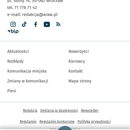
pl. Solny 14,
50-062
Wrocław
tel. 71 776 71 42
e-mail:
redakcja@araw.pl
Aktualności
Rowerzyści
Rozkłady
Kierowcy
Komunikacja miejska
Kontakt
Zmiany w komunikacji
Mapa strony
Piesi
Inne informacje
Redakcja
Deklaracja dostępności
Newsletter
Regulamin
Regulamin konkursów
Polityka prywatności
Strona główna - wroclaw.pl
Ustawienia cookies