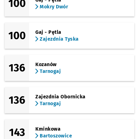
100
Mokry Dwór
(Opolska)
Sprawdź propo
Brochowska
Czas prz
Brochowska
22'
(Tyska)
Sprawdź propo
Zajezdnia Tys
Czas prz
Zajezdnia Tyska
24'
100
Gaj - Pętla
Zajezdnia Tyska
136
Kozanów
Tarnogaj
136
Zajezdnia Obornicka
Tarnogaj
143
Kminkowa
Bartoszowice