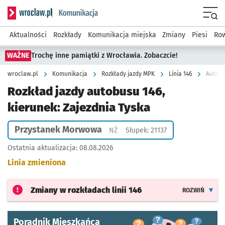
Serwis informacyjny wroclaw.pl podserwis: Komunikacja
Menu
Aktualności
Rozkłady
Komunikacja miejska
Zmiany
Piesi
Row
WAŻNE
Trochę inne pamiątki z Wrocławia. Zobaczcie!
wroclaw.pl
Komunikacja
Rozkłady jazdy MPK
Linia 146
Autobu
Rozkład jazdy autobusu 146,
kierunek: Zajezdnia Tyska
Przystanek Morwowa
Przystanek na życzenie
NŻ
Słupek: 21137
Ostatnia aktualizacja:
08.08.2026
Linia zmieniona
Zmiany w rozkładach
linii 146
ROZWIŃ
Poradnik Mieszkańca