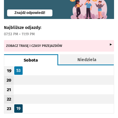
- otworzy się w nowej karcie
Znajdź odpowiedź!
Najbliższe odjazdy:
07:53 PM • 11:19 PM
ZOBACZ TRASĘ I CZASY PRZEJAZDÓW
Niedziela
Sobota
Rozkład jazdy -
Sobota
53
19
Odjazd
minut po godzinie 19
Godzina odjazdu
20
Godzina odjazdu
21
Godzina odjazdu
22
Godzina odjazdu
19
23
Odjazd
minut po godzinie 23
Godzina odjazdu