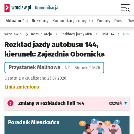
Serwis informacyjny wroclaw.pl podserwis: Komunikacja
Menu
Aktualności
Rozkłady
Komunikacja miejska
Zmiany
Piesi
Row
wroclaw.pl
Komunikacja
Rozkłady jazdy MPK
Linia 144
Autobu
Rozkład jazdy autobusu 144,
kierunek: Zajezdnia Obornicka
Przystanek Malinowa
Przystanek na życzenie
NŻ
Słupek: 26326
Ostatnia aktualizacja:
25.07.2026
Linia zmieniona
Zmiany w rozkładach
linii 144
ROZWIŃ
Poradnik Mieszkańca