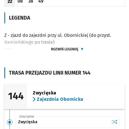
08
38
49
22
Odjazd
minut po godzinie 22
Odjazd
minut po godzinie 22
Odjazd
minut po godzinie 22
Godzina odjazdu
LEGENDA
Z - zjazd do zajezdni przy ul. Obornickiej (do przyst.
Kamieńskiego po trasie)
ROZWIŃ LEGENDĘ
TRASA PRZEJAZDU LINII NUMER 144
144
Zwycięska
Zajezdnia Obornicka
(Zwycięska)
Sprawdź p
Zwycięsk
Zwycięska