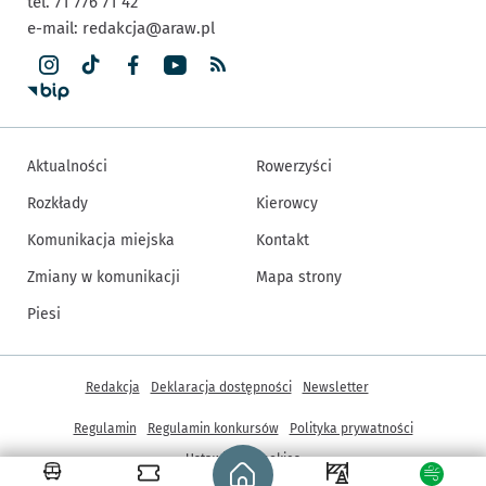
tel. 71 776 71 42
e-mail:
redakcja@araw.pl
Aktualności
Rowerzyści
Rozkłady
Kierowcy
Komunikacja miejska
Kontakt
Zmiany w komunikacji
Mapa strony
Piesi
Inne informacje
Redakcja
Deklaracja dostępności
Newsletter
Regulamin
Regulamin konkursów
Polityka prywatności
Strona główna - wroclaw.pl
Ustawienia cookies