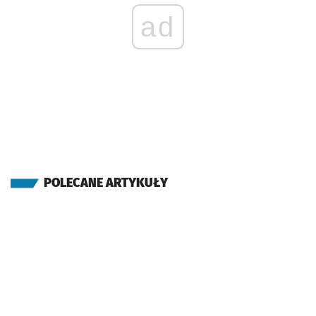
ad
POLECANE ARTYKUŁY