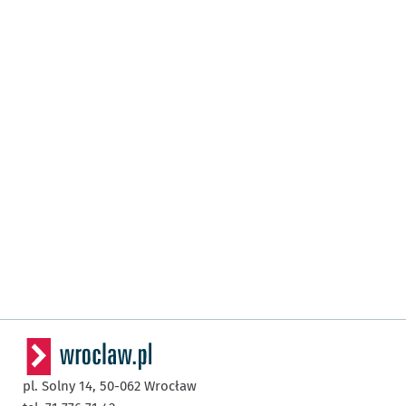
pl. Solny 14,
50-062
Wrocław