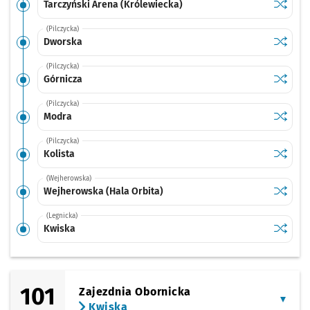
Sprawdź
przysta
Tarczyński Arena (Królewiecka)
(Pilczycka)
Sprawdź
przysta
Dworska
(Pilczycka)
Sprawdź
przysta
Górnicza
(Pilczycka)
Sprawdź
przysta
Modra
(Pilczycka)
Sprawdź
przystan
Kolista
(Wejherowska)
Sprawdź
przysta
Wejherowska (Hala Orbita)
(Legnicka)
Sprawdź
przysta
Kwiska
101
Zajezdnia Obornicka
Kwiska