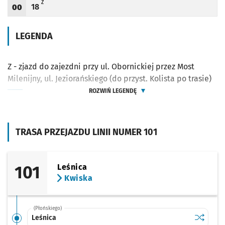
Z - ZJAZD DO ZAJEZDNI PRZY UL. OBORNICKIEJ PRZEZ MOST MILENIJNY, UL. JEZI
Z
18
00
Odjazd
minut po godzinie 00
Godzina odjazdu
LEGENDA
Z - zjazd do zajezdni przy ul. Obornickiej przez Most
Milenijny, ul. Jeziorańskiego (do przyst. Kolista po trasie)
ROZWIŃ LEGENDĘ
TRASA PRZEJAZDU LINII NUMER 101
101
Leśnica
Kwiska
(Płońskiego)
Sprawdź p
Leśnica
Leśnica