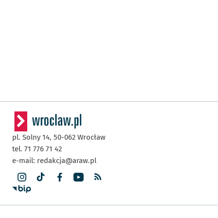
pl. Solny 14,
50-062
Wrocław
tel. 71 776 71 42
e-mail:
redakcja@araw.pl