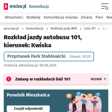
Serwis informacyjny wroclaw.pl podserwis: Komunikacja
Menu
Aktualności
Rozkłady
Komunikacja miejska
Zmiany
Piesi
Row
wroclaw.pl
Komunikacja
Rozkłady jazdy MPK
Linia 101
Autobu
Rozkład jazdy autobusu 101,
kierunek: Kwiska
Przystanek Park Stabłowicki
Słupek: 18129
Ostatnia aktualizacja:
08.08.2026
Zmiany w rozkładach
linii 101
ROZWIŃ
Poradnik Mieszkańca
- otworzy się w nowej karcie
Znajdź odpowiedź!