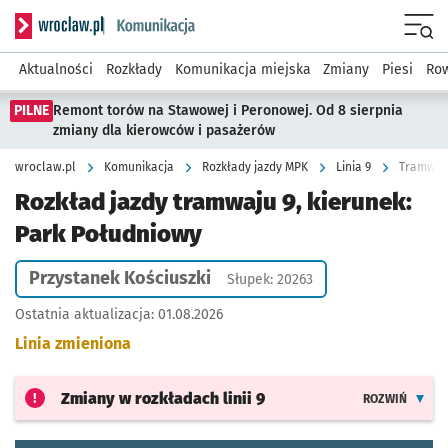
Serwis informacyjny wroclaw.pl podserwis: Komunikacja
Menu
Aktualności
Rozkłady
Komunikacja miejska
Zmiany
Piesi
Row
PILNE
Remont torów na Stawowej i Peronowej. Od 8 sierpnia
zmiany dla kierowców i pasażerów
wroclaw.pl
Komunikacja
Rozkłady jazdy MPK
Linia 9
Tramwaj 
Rozkład jazdy tramwaju 9, kierunek:
Park Południowy
Przystanek Kościuszki
Słupek: 20263
Ostatnia aktualizacja:
01.08.2026
Linia zmieniona
Zmiany w rozkładach
linii 9
ROZWIŃ