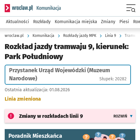
Serwis informacyjny wroclaw.pl podserwis: Komunikacja
Menu
Aktualności
Rozkłady
Komunikacja miejska
Zmiany
Piesi
Row
wroclaw.pl
Komunikacja
Rozkłady jazdy MPK
Linia 9
Rozkład jazdy tramwaju 9, kierunek:
Park Południowy
Przystanek Urząd Wojewódzki (Muzeum
Narodowe)
Słupek: 20282
Ostatnia aktualizacja:
01.08.2026
Linia zmieniona
Zmiany w rozkładach
linii 9
ROZWIŃ
Poradnik Mieszkańca