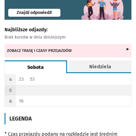
- otworzy się w nowej karcie
Znajdź odpowiedź!
Najbliższe odjazdy:
Brak kursów w dniu dzisiejszym
ZOBACZ TRASĘ I CZASY PRZEJAZDÓW
Niedziela
Sobota
Rozkład jazdy -
Sobota
23
53
4
Odjazd
minut po godzinie 4
Odjazd
minut po godzinie 4
Godzina odjazdu
5
Godzina odjazdu
16
6
Odjazd
minut po godzinie 6
Godzina odjazdu
LEGENDA
* Czas przejazdu podany na rozkładzie jest średnim