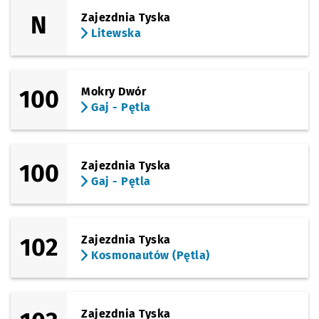
Sprawdź prop
Partyzantów
Czas prz
Partyzantów
8'
N
Zajezdnia Tyska
Litewska
(Dembowskiego)
Sprawdź prop
Okrzei
Czas prz
Okrzei
9'
(Dembowskiego)
Sprawdź propo
Monte Cassin
Czas prz
Monte Cassino
10'
100
Mokry Dwór
Gaj - Pętla
(Spółdzielcza)
Sprawdź propo
Monte Cassin
Czas prz
Monte Cassino
11'
(Olszewskiego)
Sprawdź propo
Spółdzielcza
Czas prz
Spółdzielcza
13'
100
Zajezdnia Tyska
Gaj - Pętla
102
Zajezdnia Tyska
Kosmonautów (Pętla)
Zajezdnia Tyska