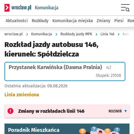
Serwis informacyjny wroclaw.pl podserwis: Komunikacja
Menu
Aktualności
Rozkłady
Komunikacja miejska
Zmiany
Piesi
Row
wroclaw.pl
Komunikacja
Rozkłady jazdy MPK
Linia 146
Autobu
Rozkład jazdy autobusu 146,
kierunek: Spółdzielcza
Przystanek Karwińska (Dawna Pralnia)
Przystanek 
NŻ
Słupek: 25108
Ostatnia aktualizacja:
08.08.2026
Linia zmieniona
Zmiany w rozkładach
linii 146
ROZWIŃ
Poradnik Mieszkańca