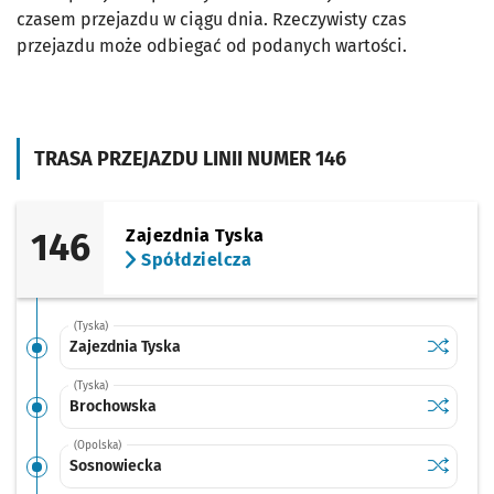
czasem przejazdu w ciągu dnia. Rzeczywisty czas
przejazdu może odbiegać od podanych wartości.
TRASA PRZEJAZDU LINII NUMER 146
146
Zajezdnia Tyska
Spółdzielcza
(Tyska)
Sprawdź p
Zajezdnia
Zajezdnia Tyska
(Tyska)
Sprawdź p
Brochow
Brochowska
(Opolska)
Sprawdź p
Sosnowi
Sosnowiecka